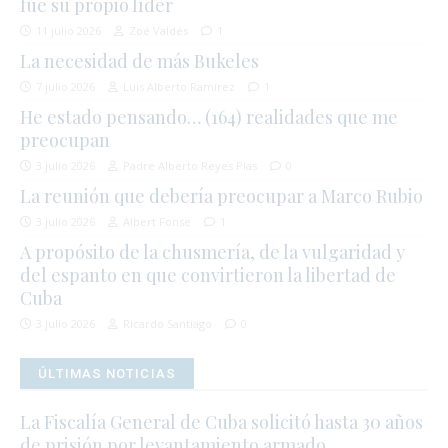
fue su propio líder
11 julio 2026
Zoé Valdés
1
La necesidad de más Bukeles
7 julio 2026
Luis Alberto Ramírez
1
He estado pensando… (164) realidades que me
preocupan
3 julio 2026
Padre Alberto Reyes Pías
0
La reunión que debería preocupar a Marco Rubio
3 julio 2026
Albert Fonse
1
A propósito de la chusmería, de la vulgaridad y
del espanto en que convirtieron la libertad de
Cuba
3 julio 2026
Ricardo Santiago
0
ÚLTIMAS NOTICIAS
La Fiscalía General de Cuba solicitó hasta 30 años
de prisión por levantamiento armado