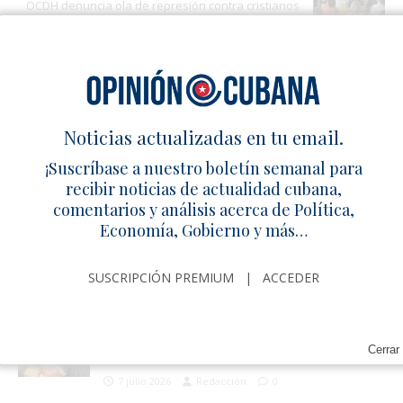
OCDH denuncia ola de represión contra cristianos
ARTÍCULOS RELACIONADOS
Noticias actualizadas en tu email.
El euro rompe los 800 CUP y hunde
más el peso cubano
¡Suscríbase a nuestro boletín semanal para
recibir noticias de actualidad cubana,
3 julio 2026
Redacción
0
comentarios y análisis acerca de Política,
Cuba centraliza más de 2.000
Economía, Gobierno y más…
empresas estatales en un nuevo
instituto
SUSCRIPCIÓN PREMIUM
|
ACCEDER
30 junio 2026
Redacción
0
Inspectores extorsionan
Cerrar
emprendedores en Guanabacoa
7 julio 2026
Redacción
0