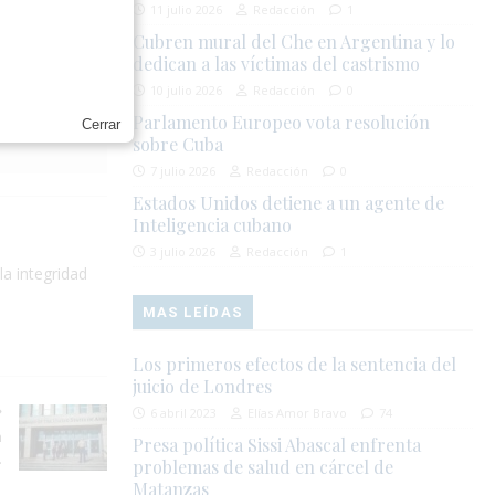
11 julio 2026
Redacción
1
Cubren mural del Che en Argentina y lo
dedican a las víctimas del castrismo
10 julio 2026
Redacción
0
Parlamento Europeo vota resolución
Cerrar
sobre Cuba
7 julio 2026
Redacción
0
Estados Unidos detiene a un agente de
Inteligencia cubano
3 julio 2026
Redacción
1
la integridad
MAS LEÍDAS
Los primeros efectos de la sentencia del
juicio de Londres
6 abril 2023
Elías Amor Bravo
74
n
Presa política Sissi Abascal enfrenta
.
problemas de salud en cárcel de
Matanzas