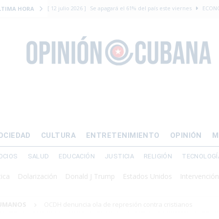
[ 12 julio 2026 ]
Se apagará el 61% del país este viernes
ECON
LTIMA HORA
[ 12 julio 2026 ]
¿El régimen expulsará a Luis Manuel Otero directo
DERECHOS HUMANOS
[ 24 julio 2026 ]
“Que se vayan ellos”: Yosvany Rosell rechaza el e
DERECHOS HUMANOS
[ 12 julio 2026 ]
La Fiscalía General de Cuba solicitó hasta 30 años
levantamiento armado
[ 12 julio 2026 ]
EE.UU. vacía Alligator Alcatraz y mueve a cuban
OCIEDAD
CULTURA
ENTRETENIMIENTO
OPINIÓN
M
EMIGRACIÓN
OCIOS
SALUD
EDUCACIÓN
JUSTICIA
RELIGIÓN
TECNOLOGÍ
olarización
Donald J Trump
Estados Unidos
Intervención militar
HUMANOS
OCDH denuncia ola de represión contra cristianos