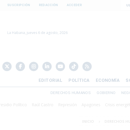
U
SUSCRIPCIÓN
REDACCIÓN
ACCEDER
La Habana, jueves 6 de agosto, 2026
EDITORIAL
POLÍTICA
ECONOMÍA
S
DERECHOS HUMANOS
GOBIERNO
NEG
Político
Raúl Castro
Represión
Apagones
Crisis energética
D
INICIO
DERECHOS 