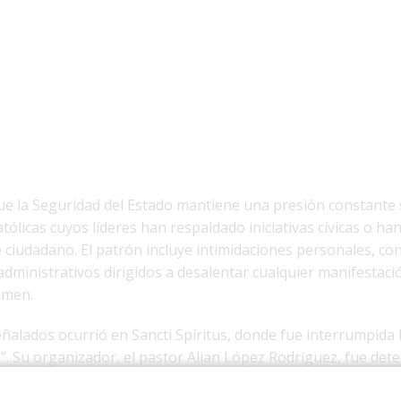
ue la Seguridad del Estado mantiene una presión constante
atólicas cuyos líderes han respaldado iniciativas cívicas o ha
 ciudadano. El patrón incluye intimidaciones personales, co
 administrativos dirigidos a desalentar cualquier manifestaci
gimen.
eñalados ocurrió en Sancti Spíritus, donde fue interrumpida
”. Su organizador, el pastor Alian López Rodríguez, fue det
48 horas. El religioso denunció que tanto él como su congr