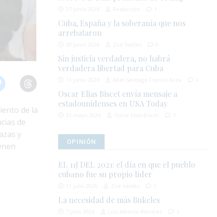
27 junio 2026
Redacción
1
Cuba, España y la soberanía que nos
arrebataron
20 junio 2026
Zoé Valdés
0
Sin justicia verdadera, no habrá
verdadera libertad para Cuba
11 junio 2026
Abel Santiago Francis Acea
2
Oscar Elias Biscet envía mensaje a
estadounidenses en USA Today
ento de la
31 mayo 2026
Oscar Elias Biscet
1
ncias de
azas y
OPINIÓN
ienen
EL 11J DEL 2021: el día en que el pueblo
cubano fue su propio líder
11 julio 2026
Zoé Valdés
1
La necesidad de más Bukeles
7 julio 2026
Luis Alberto Ramírez
1