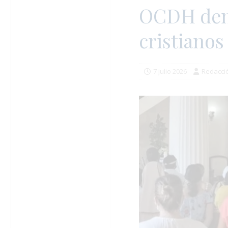
OCDH denu
cristianos
7 julio 2026
Redacci