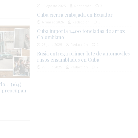
10 agosto 2025
Redacción
3
Cuba cierra embajada en Ecuador
6 marzo 2026
Redacción
3
Cuba importa 1.400 toneladas de arroz
Colombiano
28 julio 2025
Redacción
2
Rusia entrega primer lote de automoviles
rusos ensamblados en Cuba
28 julio 2025
Redacción
2
do… (164)
e preocupan