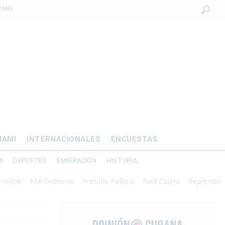
OMÍA
 al exilio?
xilio forzado
 de prisión por
os mayores
IAMI
INTERNACIONALES
ENCUESTAS
A
DEPORTES
EMIGRACIÓN
HISTORIA
Mal Gobierno
Presidio Político
Raúl Castro
Represión