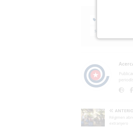
CUBA
DE
SEGURIDAD DEL EST
Acerc
Publica
periodí
ANTERI
Régimen abre 
extranjero