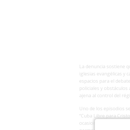
La denuncia sostiene q
iglesias evangélicas y c
espacios para el debate
policiales y obstáculos
ajena al control del ré
Uno de los episodios s
“Cuba Libre para Cristo
ocasiones en menos de 