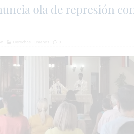
ncia ola de represión con
ón
Derechos Humanos
0