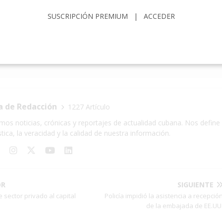
SUSCRIPCIÓN PREMIUM
|
ACCEDER
RECHOS HUMANOS
OCDH
PASTORES
REPRESIÓN
ADO
a de Redacción
1227 Artículo
mos noticias, crónicas y reportajes de actualidad cubana. Nos define 
stica, la veracidad y la calidad de nuestra información.
OR
SIGUIENTE
sector privado al capital
Policía impidió la asistencia a recepció
de la embajada de EE.UU