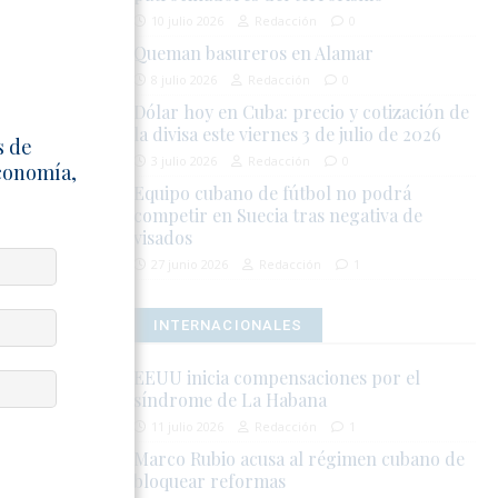
el creciente
10 julio 2026
Redacción
0
Queman basureros en Alamar
as presiones
8 julio 2026
Redacción
0
 y contra la
Dólar hoy en Cuba: precio y cotización de
la divisa este viernes 3 de julio de 2026
l Estado
s de
 en La
3 julio 2026
Redacción
0
Economía,
Equipo cubano de fútbol no podrá
competir en Suecia tras negativa de
visados
 julio de
27 junio 2026
Redacción
1
pedir
ón de
INTERNACIONALES
res
EEUU inicia compensaciones por el
síndrome de La Habana
rabajo
a crisis
11 julio 2026
Redacción
1
an fuera de
Marco Rubio acusa al régimen cubano de
bloquear reformas