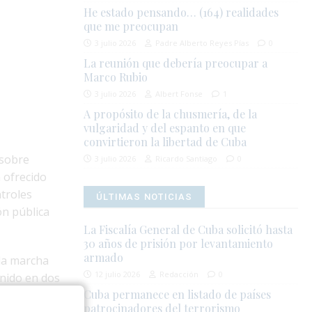
He estado pensando… (164) realidades
que me preocupan
3 julio 2026
Padre Alberto Reyes Pías
0
La reunión que debería preocupar a
Marco Rubio
3 julio 2026
Albert Fonse
1
A propósito de la chusmería, de la
vulgaridad y del espanto en que
convirtieron la libertad de Cuba
 sobre
3 julio 2026
Ricardo Santiago
0
n ofrecido
ntroles
ÚLTIMAS NOTICIAS
ón pública
La Fiscalía General de Cuba solicitó hasta
30 años de prisión por levantamiento
armado
 la marcha
12 julio 2026
Redacción
0
enido en dos
Cuba permanece en listado de países
egación
patrocinadores del terrorismo