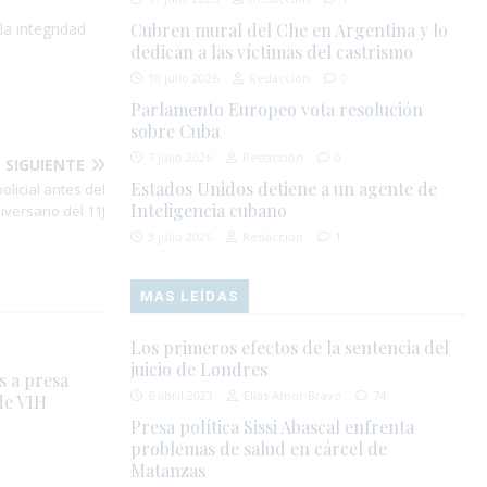
la integridad
Cubren mural del Che en Argentina y lo
dedican a las víctimas del castrismo
10 julio 2026
Redacción
0
Parlamento Europeo vota resolución
sobre Cuba
7 julio 2026
Redacción
0
SIGUIENTE
Estados Unidos detiene a un agente de
olicial antes del
Inteligencia cubano
iversario del 11J
3 julio 2026
Redacción
1
MAS LEÍDAS
Los primeros efectos de la sentencia del
juicio de Londres
as a presa
6 abril 2023
Elías Amor Bravo
74
de VIH
Presa política Sissi Abascal enfrenta
problemas de salud en cárcel de
Matanzas