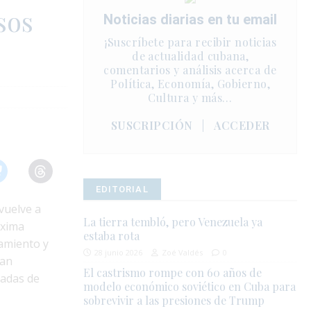
sos
Noticias diarias en tu email
¡Suscríbete para recibir noticias
de actualidad cubana,
comentarios y análisis acerca de
Política, Economía, Gobierno,
Cultura y más…
SUSCRIPCIÓN
|
ACCEDER
EDITORIAL
vuelve a
La tierra tembló, pero Venezuela ya
áxima
estaba rota
namiento y
28 junio 2026
Zoé Valdés
0
ran
El castrismo rompe con 60 años de
vadas de
modelo económico soviético en Cuba para
sobrevivir a las presiones de Trump