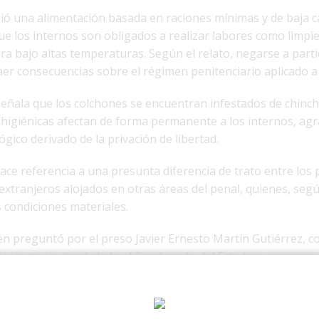
ió una alimentación basada en raciones mínimas y de baja ca
e los internos son obligados a realizar labores como limpi
ra bajo altas temperaturas. Según el relato, negarse a parti
er consecuencias sobre el régimen penitenciario aplicado a 
señala que los colchones se encuentran infestados de chinch
s higiénicas afectan de forma permanente a los internos, ag
lógico derivado de la privación de libertad.
ace referencia a una presunta diferencia de trato entre los
extranjeros alojados en otras áreas del penal, quienes, según
 condiciones materiales.
én preguntó por el preso Javier Ernesto Martín Gutiérrez, c
entemente trasladado al Combinado del Este tras permanec
ta. Según Fernández Cruz, las autoridades del penal asegur
n sobre su situación.