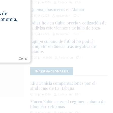
nuncias y
10 julio 2026
Redacción
0
conjunto de
Queman basureros en Alamar
s de
libertad.
8 julio 2026
Redacción
0
Economía,
Dólar hoy en Cuba: precio y cotización de
mentado
la divisa este viernes 3 de julio de 2026
stricciones
3 julio 2026
Redacción
0
s en el
Equipo cubano de fútbol no podrá
competir en Suecia tras negativa de
visados
27 junio 2026
Redacción
1
Cerrar
INTERNACIONALES
EEUU inicia compensaciones por el
síndrome de La Habana
11 julio 2026
Redacción
1
Marco Rubio acusa al régimen cubano de
bloquear reformas
11 julio 2026
Redacción
1