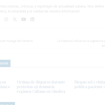
mos noticias, crónicas y reportajes de actualidad cubana. Nos define 
stica, la veracidad y la calidad de nuestra información.
ifican huelga de hambre
La Habana refuerza la vigilancia p
an
ADOS
 con
Víctima de disparos durante
Niegan sol y visit
blanco
protestas 11J denuncia
política paciente 
regímen Cubano en Ginebra