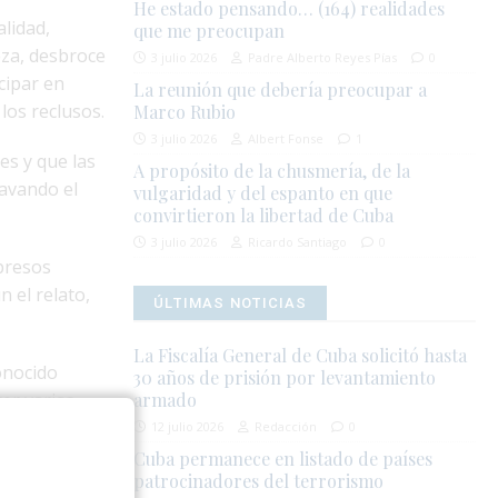
He estado pensando… (164) realidades
lidad,
que me preocupan
eza, desbroce
3 julio 2026
Padre Alberto Reyes Pías
0
cipar en
La reunión que debería preocupar a
los reclusos.
Marco Rubio
3 julio 2026
Albert Fonse
1
es y que las
A propósito de la chusmería, de la
ravando el
vulgaridad y del espanto en que
convirtieron la libertad de Cuba
3 julio 2026
Ricardo Santiago
0
 presos
 el relato,
ÚLTIMAS NOTICIAS
La Fiscalía General de Cuba solicitó hasta
onocido
30 años de prisión por levantamiento
er varias
armado
aron no
12 julio 2026
Redacción
0
Cuba permanece en listado de países
patrocinadores del terrorismo