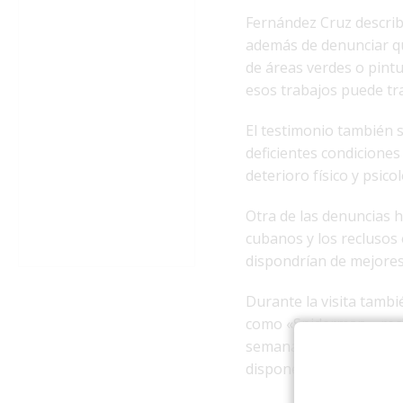
Fernández Cruz describ
además de denunciar qu
de áreas verdes o pintu
esos trabajos puede tra
El testimonio también 
deficientes condicione
deterioro físico y psico
Otra de las denuncias h
cubanos y los reclusos 
dispondrían de mejores
Durante la visita tambi
como «Spiderman», reci
semanas en Villa Maris
disponer de informació