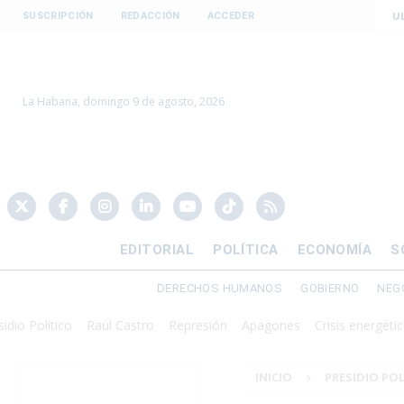
U
SUSCRIPCIÓN
REDACCIÓN
ACCEDER
La Habana, domingo 9 de agosto, 2026
EDITORIAL
POLÍTICA
ECONOMÍA
S
DERECHOS HUMANOS
GOBIERNO
NEG
Político
Raúl Castro
Represión
Apagones
Crisis energética
D
INICIO
PRESIDIO PO