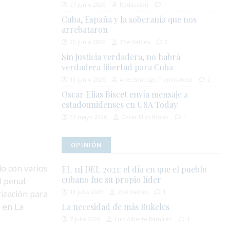
27 junio 2026
Redacción
1
Cuba, España y la soberanía que nos
arrebataron
20 junio 2026
Zoé Valdés
0
Sin justicia verdadera, no habrá
verdadera libertad para Cuba
11 junio 2026
Abel Santiago Francis Acea
2
Oscar Elias Biscet envía mensaje a
estadounidenses en USA Today
31 mayo 2026
Oscar Elias Biscet
1
OPINIÓN
o con varios
EL 11J DEL 2021: el día en que el pueblo
cubano fue su propio líder
l penal.
11 julio 2026
Zoé Valdés
1
ización para
s en La
La necesidad de más Bukeles
7 julio 2026
Luis Alberto Ramírez
1