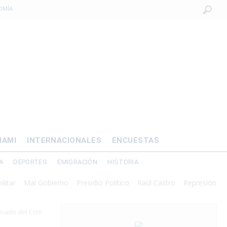
OMÍA
 al exilio?
xilio forzado
 de prisión por
os mayores
IAMI
INTERNACIONALES
ENCUESTAS
A
DEPORTES
EMIGRACIÓN
HISTORIA
Mal Gobierno
Presidio Político
Raúl Castro
Represión
inado del Este