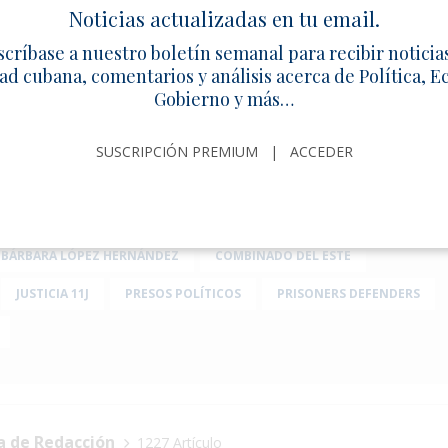
vista Alina Bárbara López compartió posteriormente estas de
Noticias actualizadas en tu email.
ones descritas vulneran las denominadas Reglas Mandela, el 
scríbase a nuestro boletín semanal para recibir noticia
nes Unidas para el tratamiento de las personas privadas de 
ad cubana, comentarios y análisis acerca de Política, 
Gobierno y más…
s, entre ellas Justicia 11J y Prisoners Defenders, han docu
os denuncias relacionadas con hacinamiento, aislamiento, re
ención médica y otros presuntos abusos contra presos político
SUSCRIPCIÓN PREMIUM
|
ACCEDER
cubano.
 BÁRBARA LÓPEZ HERNÁNDEZ
COMBINADO DEL ESTE
JUSTICIA 11J
PRESOS POLÍTICOS
PRISONERS DEFENDERS
a de Redacción
1227 Artículo