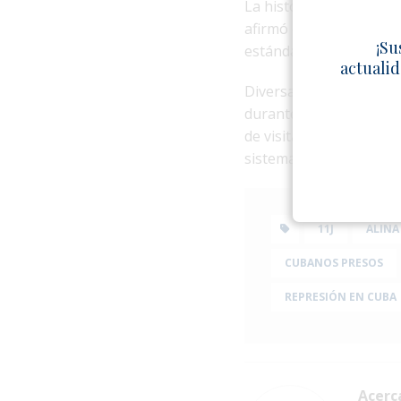
La historiadora y acti
afirmó que las condici
¡Su
estándares de las Nacio
actualid
Diversas organizacione
durante los últimos añ
de visitas, falta de at
sistema penitenciario 
11J
ALINA
CUBANOS PRESOS
REPRESIÓN EN CUBA
Acerc