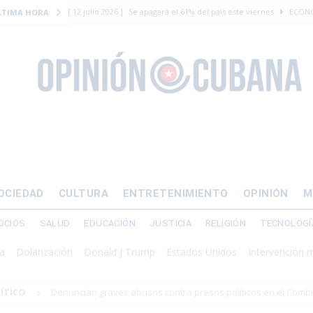
[ 12 julio 2026 ]
Se apagará el 61% del país este viernes
ECON
LTIMA HORA
[ 12 julio 2026 ]
¿El régimen expulsará a Luis Manuel Otero directo
DERECHOS HUMANOS
[ 24 julio 2026 ]
“Que se vayan ellos”: Yosvany Rosell rechaza el e
DERECHOS HUMANOS
[ 12 julio 2026 ]
La Fiscalía General de Cuba solicitó hasta 30 años
levantamiento armado
[ 12 julio 2026 ]
EE.UU. vacía Alligator Alcatraz y mueve a cuban
OCIEDAD
CULTURA
ENTRETENIMIENTO
OPINIÓN
M
EMIGRACIÓN
OCIOS
SALUD
EDUCACIÓN
JUSTICIA
RELIGIÓN
TECNOLOGÍ
olarización
Donald J Trump
Estados Unidos
Intervención militar
LÍTICO
Denuncian graves abusos contra presos políticos en el Comb