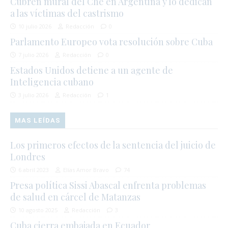
Cubren mural del Che en Argentina y lo dedican
a las víctimas del castrismo
10 julio 2026
Redacción
0
Parlamento Europeo vota resolución sobre Cuba
7 julio 2026
Redacción
0
Estados Unidos detiene a un agente de
Inteligencia cubano
3 julio 2026
Redacción
1
MAS LEÍDAS
Los primeros efectos de la sentencia del juicio de
Londres
6 abril 2023
Elías Amor Bravo
74
Presa política Sissi Abascal enfrenta problemas
de salud en cárcel de Matanzas
10 agosto 2025
Redacción
3
Cuba cierra embajada en Ecuador