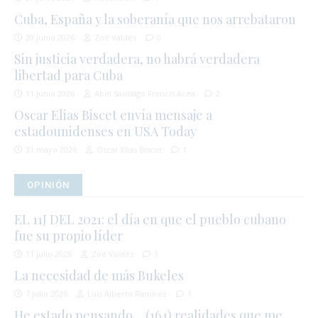
Cuba, España y la soberanía que nos arrebataron
20 junio 2026
Zoé Valdés
0
Sin justicia verdadera, no habrá verdadera
libertad para Cuba
11 junio 2026
Abel Santiago Francis Acea
2
Oscar Elias Biscet envía mensaje a
estadounidenses en USA Today
31 mayo 2026
Oscar Elias Biscet
1
OPINIÓN
EL 11J DEL 2021: el día en que el pueblo cubano
fue su propio líder
11 julio 2026
Zoé Valdés
1
La necesidad de más Bukeles
7 julio 2026
Luis Alberto Ramírez
1
He estado pensando… (164) realidades que me