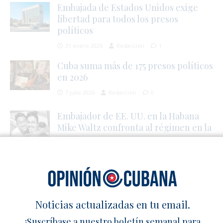
Embajada de Estados Unidos exige
libertad para todos los presos
políticos
31 enero 2026
Redacción
1
Cuba suma más de 175 presos políticos
en 2026
7 julio 2026
Redacción
0
Embajador de EE. UU. en la Habana
Mike Waltz confronta al régimen en la
ONU
8 julio 2026
Redacción
1
SÉ EL PRIMERO EN COMENTAR
Deja un comentario
Noticias actualizadas en tu email.
¡Suscríbase a nuestro boletín semanal para