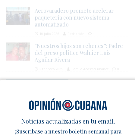
Aerovaradero promete acelerar
paquetería con nuevo sistema
automatizado
10 julio 2026
Redacción
1
“Nuestros hijos son rehenes”: Padre
del preso político Walnier Luis
Aguilar Rivera
2 febrero 2025
Camila Acosta/Cubanet
0
1 TRACKBACK / PINGBACK
Díaz-Canel miente: la ayuda de 100 millones a Cuba está
lista para enviar – Cuba en Familia
Deja un comentario
Noticias actualizadas en tu email.
¡Suscríbase a nuestro boletín semanal para