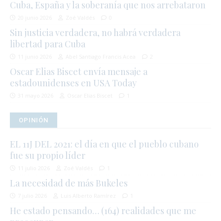
Cuba, España y la soberanía que nos arrebataron
20 junio 2026
Zoé Valdés
0
Sin justicia verdadera, no habrá verdadera
libertad para Cuba
11 junio 2026
Abel Santiago Francis Acea
2
Oscar Elias Biscet envía mensaje a
estadounidenses en USA Today
31 mayo 2026
Oscar Elias Biscet
1
OPINIÓN
EL 11J DEL 2021: el día en que el pueblo cubano
fue su propio líder
11 julio 2026
Zoé Valdés
1
La necesidad de más Bukeles
7 julio 2026
Luis Alberto Ramírez
1
He estado pensando… (164) realidades que me