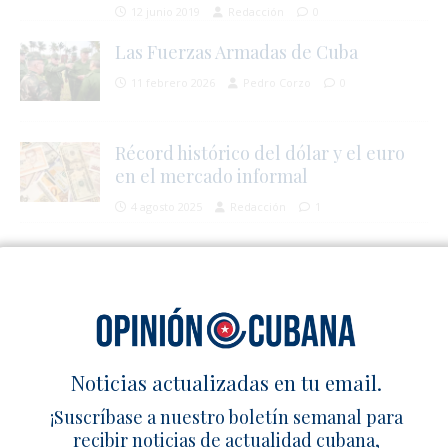
12 junio 2019
Redacción
0
Las Fuerzas Armadas de Cuba
11 febrero 2026
Pedro Corzo
0
Récord histórico del dólar y el euro
en el mercado informal
4 agosto 2025
Redacción
1
1 TRACKBACK / PINGBACK
Récord de protestas en junio bajo apagones y represión –
Cuba en Familia
Deja un comentario
Noticias actualizadas en tu email.
¡Suscríbase a nuestro boletín semanal para
recibir noticias de actualidad cubana,