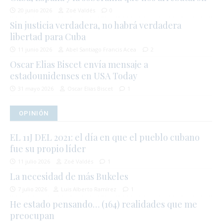
20 junio 2026
Zoé Valdés
0
Sin justicia verdadera, no habrá verdadera
libertad para Cuba
11 junio 2026
Abel Santiago Francis Acea
2
Oscar Elias Biscet envía mensaje a
estadounidenses en USA Today
31 mayo 2026
Oscar Elias Biscet
1
OPINIÓN
EL 11J DEL 2021: el día en que el pueblo cubano
fue su propio líder
11 julio 2026
Zoé Valdés
1
La necesidad de más Bukeles
7 julio 2026
Luis Alberto Ramírez
1
He estado pensando… (164) realidades que me
preocupan