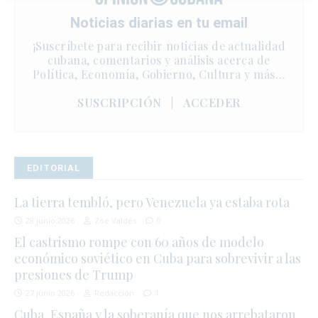
Noticias diarias en tu email
¡Suscríbete para recibir noticias de actualidad
cubana, comentarios y análisis acerca de
Política, Economía, Gobierno, Cultura y más…
SUSCRIPCIÓN
|
ACCEDER
EDITORIAL
La tierra tembló, pero Venezuela ya estaba rota
28 junio 2026
Zoé Valdés
0
El castrismo rompe con 60 años de modelo
económico soviético en Cuba para sobrevivir a las
presiones de Trump
27 junio 2026
Redacción
1
Cuba, España y la soberanía que nos arrebataron