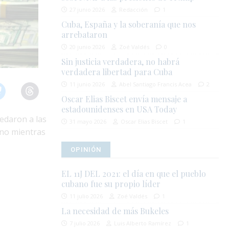
27 junio 2026
Redacción
1
Cuba, España y la soberanía que nos
arrebataron
20 junio 2026
Zoé Valdés
0
Sin justicia verdadera, no habrá
verdadera libertad para Cuba
11 junio 2026
Abel Santiago Francis Acea
2
Oscar Elias Biscet envía mensaje a
estadounidenses en USA Today
uedaron a las
31 mayo 2026
Oscar Elias Biscet
1
eno mientras
OPINIÓN
EL 11J DEL 2021: el día en que el pueblo
cubano fue su propio líder
11 julio 2026
Zoé Valdés
1
La necesidad de más Bukeles
7 julio 2026
Luis Alberto Ramírez
1