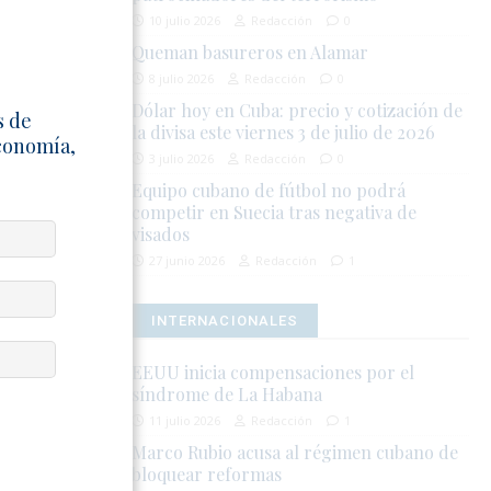
10 julio 2026
Redacción
0
sentó ante la
Queman basureros en Alamar
 desde el
8 julio 2026
Redacción
0
za. La señal
Dólar hoy en Cuba: precio y cotización de
as el régimen
s de
la divisa este viernes 3 de julio de 2026
Economía,
3 julio 2026
Redacción
0
snuda la
Equipo cubano de fútbol no podrá
competir en Suecia tras negativa de
el euro en 657
visados
gimen no
27 junio 2026
Redacción
1
 divisas para
INTERNACIONALES
su fracaso
EEUU inicia compensaciones por el
os y una
síndrome de La Habana
d informal
11 julio 2026
Redacción
1
Marco Rubio acusa al régimen cubano de
bloquear reformas