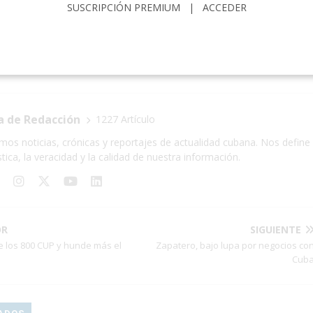
SUSCRIPCIÓN PREMIUM
|
ACCEDER
L DE CUBA
CAMBIO DE DIVISAS EN CUBA
CRISIS ECONÓMICA EN
ZACIÓN
EURO
INFLACIÓN EN CUBA
MLC
PESO CUBA
a de Redacción
1227 Artículo
mos noticias, crónicas y reportajes de actualidad cubana. Nos define 
stica, la veracidad y la calidad de nuestra información.
OR
SIGUIENTE
e los 800 CUP y hunde más el
Zapatero, bajo lupa por negocios co
Cub