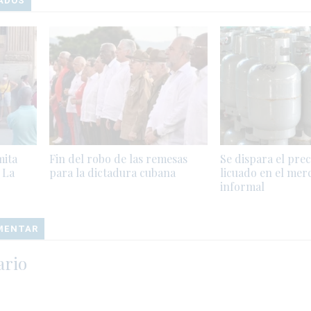
ADOS
mita
Fin del robo de las remesas
Se dispara el prec
 La
para la dictadura cubana
licuado en el mer
informal
OMENTAR
ario