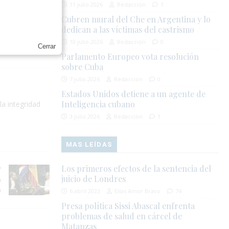
11 julio 2026
Redacción
1
 CUBA
Cubren mural del Che en Argentina y lo
dedican a las víctimas del castrismo
NO
10 julio 2026
Redacción
0
Cerrar
Parlamento Europeo vota resolución
sobre Cuba
7 julio 2026
Redacción
0
Estados Unidos detiene a un agente de
Inteligencia cubano
la integridad
3 julio 2026
Redacción
1
MAS LEÍDAS
Los primeros efectos de la sentencia del
juicio de Londres
n
a
6 abril 2023
Elías Amor Bravo
74
Presa política Sissi Abascal enfrenta
problemas de salud en cárcel de
Matanzas