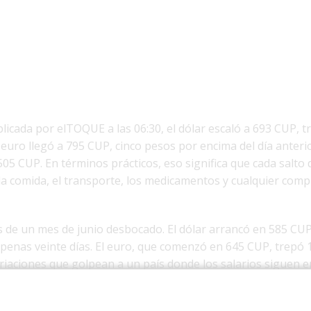
licada por elTOQUE a las 06:30, el dólar escaló a 693 CUP, t
l euro llegó a 795 CUP, cinco pesos por encima del día anteri
05 CUP. En términos prácticos, eso significa que cada salto
la comida, el transporte, los medicamentos y cualquier com
s de un mes de junio desbocado. El dólar arrancó en 585 CU
enas veinte días. El euro, que comenzó en 645 CUP, trepó 
riaciones que golpean a un país donde los salarios siguen
so real a dólares o euros decide quién puede resolver y qu