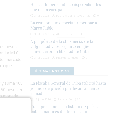
He estado pensando… (164) realidades
que me preocupan
3 julio 2026
Padre Alberto Reyes Pías
0
La reunión que debería preocupar a
Marco Rubio
3 julio 2026
Albert Fonse
1
A propósito de la chusmería, de la
vulgaridad y del espanto en que
res pesos
convirtieron la libertad de Cuba
or. La MLC
3 julio 2026
Ricardo Santiago
0
 del mercado
pra que
ÚLTIMAS NOTICIAS
P y suma 108
La Fiscalía General de Cuba solicitó hasta
30 años de prisión por levantamiento
150 pesos en
armado
 en moneda
12 julio 2026
Redacción
0
ién queda
Cuba permanece en listado de países
patrocinadores del terrorismo