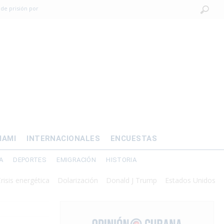
 de prisión por
os mayores
OMÍA
 al exilio?
xilio forzado
IAMI
INTERNACIONALES
ENCUESTAS
A
DEPORTES
EMIGRACIÓN
HISTORIA
ergética
Dolarización
Donald J Trump
Estados Unidos
Interven