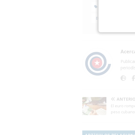
BANCO CENTRA
DÓLAR
DOLARI
Acerc
Publica
periodí
ANTERI
El euro romp
peso cubano