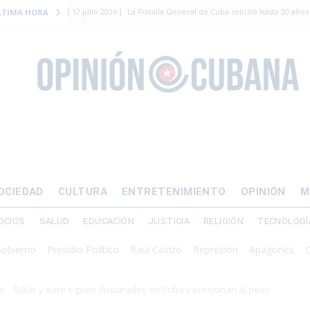
[ 12 julio 2026 ]
La Fiscalía General de Cuba solicitó hasta 30 años
LTIMA HORA
levantamiento armado
[ 12 julio 2026 ]
EE.UU. vacía Alligator Alcatraz y mueve a cuban
EMIGRACIÓN
[ 12 julio 2026 ]
Se apagará el 61% del país este viernes
ECON
[ 12 julio 2026 ]
¿El régimen expulsará a Luis Manuel Otero directo
DERECHOS HUMANOS
[ 24 julio 2026 ]
“Que se vayan ellos”: Yosvany Rosell rechaza el e
OCIEDAD
CULTURA
ENTRETENIMIENTO
OPINIÓN
M
DERECHOS HUMANOS
OCIOS
SALUD
EDUCACIÓN
JUSTICIA
RELIGIÓN
TECNOLOGÍ
o
Presidio Político
Raúl Castro
Represión
Apagones
Crisis en
Dólar y euro siguen disparados en Cuba y presionan al peso