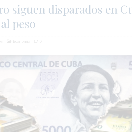
ro siguen disparados en C
al peso
ón
Economía
0