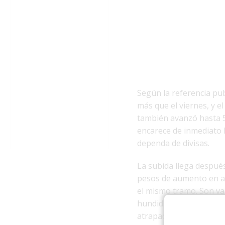
Según la referencia pub
más que el viernes, y e
también avanzó hasta 5
encarece de inmediato 
dependa de divisas.
La subida llega despué
pesos de aumento en ap
el mismo tramo. Son va
hundida y donde el acce
atrapado en la escasez.