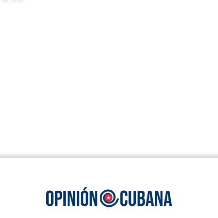
, Waltz afirmó que el principal obstáculo para los cubanos 
es, sino la represión interna, los apagones, la escasez de 
y la ausencia de libertades fundamentales.
nsión se produjo cuando el canciller Bruno Rodríguez inte