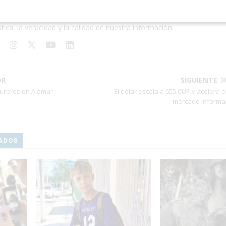
a de Redacción
1227 Artículo
mos noticias, crónicas y reportajes de actualidad cubana. Nos define 
stica, la veracidad y la calidad de nuestra información.
OR
SIGUIENTE
reros en Alamar
El dólar escala a 655 CUP y acelera e
mercado informa
ADOS