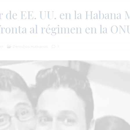
 de EE. UU. en la Habana 
fronta al régimen en la ON
ón
Derechos Humanos
1