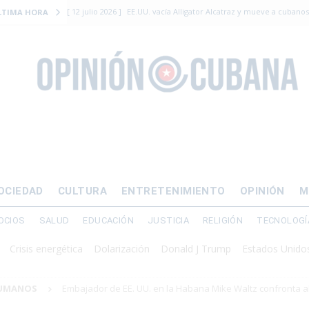
[ 12 julio 2026 ]
Se apagará el 61% del país este viernes
ECON
LTIMA HORA
[ 12 julio 2026 ]
¿El régimen expulsará a Luis Manuel Otero directo
DERECHOS HUMANOS
[ 24 julio 2026 ]
“Que se vayan ellos”: Yosvany Rosell rechaza el e
DERECHOS HUMANOS
[ 12 julio 2026 ]
La Fiscalía General de Cuba solicitó hasta 30 años
levantamiento armado
[ 12 julio 2026 ]
EE.UU. vacía Alligator Alcatraz y mueve a cuban
OCIEDAD
CULTURA
ENTRETENIMIENTO
OPINIÓN
M
EMIGRACIÓN
OCIOS
SALUD
EDUCACIÓN
JUSTICIA
RELIGIÓN
TECNOLOGÍ
is energética
Dolarización
Donald J Trump
Estados Unidos
Int
HUMANOS
Embajador de EE. UU. en la Habana Mike Waltz confronta a