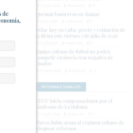
samblea
10 julio 2026
Redacción
0
ntinuara con
s de
Queman basureros en Alamar
Economía,
8 julio 2026
Redacción
0
Dólar hoy en Cuba: precio y cotización de
les buscaron
la divisa este viernes 3 de julio de 2026
isibilizar la
3 julio 2026
Redacción
0
Equipo cubano de fútbol no podrá
competir en Suecia tras negativa de
 en el
visados
torial
27 junio 2026
Redacción
1
INTERNACIONALES
EEUU inicia compensaciones por el
N
síndrome de La Habana
11 julio 2026
Redacción
1
Marco Rubio acusa al régimen cubano de
bloquear reformas