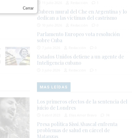
11 julio 2026
Redacción
1
Cerrar
la integridad
Cubren mural del Che en Argentina y lo
dedican a las víctimas del castrismo
10 julio 2026
Redacción
0
Parlamento Europeo vota resolución
sobre Cuba
7 julio 2026
Redacción
0
l
Estados Unidos detiene a un agente de
l
Inteligencia cubano
3 julio 2026
Redacción
1
MAS LEÍDAS
Los primeros efectos de la sentencia del
juicio de Londres
6 abril 2023
Elías Amor Bravo
74
Presa política Sissi Abascal enfrenta
problemas de salud en cárcel de
Matanzas