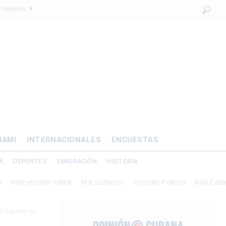
OMÍA
 al exilio?
xilio forzado
 de prisión por
os mayores
IAMI
INTERNACIONALES
ENCUESTAS
A
DEPORTES
EMIGRACIÓN
HISTORIA
ervención militar
Mal Gobierno
Presidio Político
Raúl Castro
Re
l régimen en