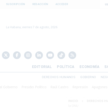
U
SUSCRIPCIÓN
REDACCIÓN
ACCEDER
La Habana, viernes 7 de agosto, 2026
EDITORIAL
POLÍTICA
ECONOMÍA
S
DERECHOS HUMANOS
GOBIERNO
NEG
erno
Presidio Político
Raúl Castro
Represión
Apagones
Cris
INICIO
DERECHOS 
la ONU