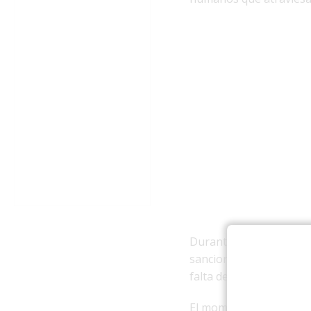
Durante su intervención
sanciones estadounidens
falta de medicamentos 
El momento de mayor te