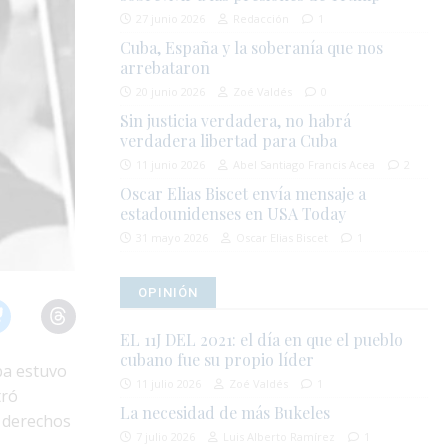
27 junio 2026
Redacción
1
Cuba, España y la soberanía que nos
arrebataron
20 junio 2026
Zoé Valdés
0
Sin justicia verdadera, no habrá
verdadera libertad para Cuba
11 junio 2026
Abel Santiago Francis Acea
2
Oscar Elias Biscet envía mensaje a
estadounidenses en USA Today
31 mayo 2026
Oscar Elias Biscet
1
OPINIÓN
EL 11J DEL 2021: el día en que el pueblo
cubano fue su propio líder
ba estuvo
11 julio 2026
Zoé Valdés
1
tró
La necesidad de más Bukeles
e derechos
7 julio 2026
Luis Alberto Ramírez
1