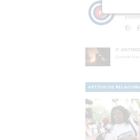
Acerc
Publica
periodí
ANTERI
Queman basu
ARTÍCULOS RELACION