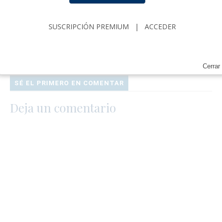
Hay una cura para la neumonía del
SUSCRIPCIÓN PREMIUM
|
ACCEDER
Partido Comunista Chino: decir no al
PCCh
29 abril 2020
Redacción
0
Cerrar
SÉ EL PRIMERO EN COMENTAR
Deja un comentario