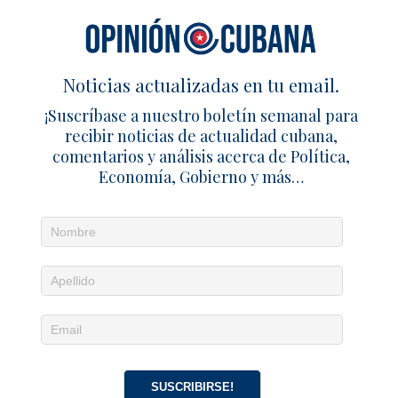
ANTERIOR
El4tico: un hombre se levanta y se mira al espejo
(Texto)
Noticias actualizadas en tu email.
SIGUIENTE
¡Suscríbase a nuestro boletín semanal para
Mercado informal: El peso se desploma ante el
recibir noticias de actualidad cubana,
dólar
comentarios y análisis acerca de Política,
Economía, Gobierno y más…
ARTÍCULOS RELACIONADOS
Nueva avería saca otra vez a la
Guiteras del SEN
25 junio 2026
Redacción
1
Periódico Patria, vocero de la
Independencia
SUSCRIBIRSE!
14 marzo 2023
Abel Santiago Francis Acea
0