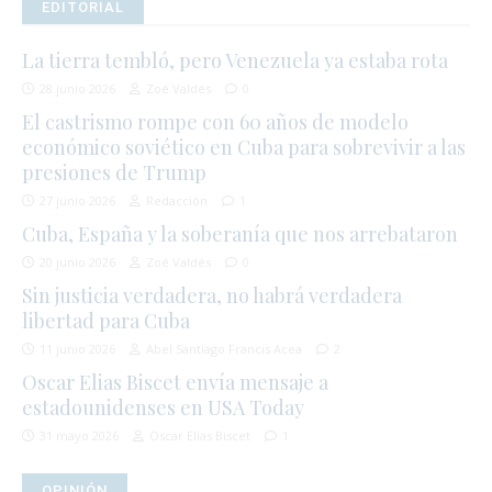
EDITORIAL
La tierra tembló, pero Venezuela ya estaba rota
28 junio 2026
Zoé Valdés
0
El castrismo rompe con 60 años de modelo
económico soviético en Cuba para sobrevivir a las
presiones de Trump
27 junio 2026
Redacción
1
Cuba, España y la soberanía que nos arrebataron
20 junio 2026
Zoé Valdés
0
Sin justicia verdadera, no habrá verdadera
libertad para Cuba
11 junio 2026
Abel Santiago Francis Acea
2
Oscar Elias Biscet envía mensaje a
estadounidenses en USA Today
31 mayo 2026
Oscar Elias Biscet
1
OPINIÓN