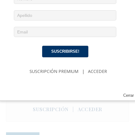
SUSCRIBIRSE!
SUSCRIPCIÓN PREMIUM
|
ACCEDER
Noticias diarias en tu email
¡Suscríbete para recibir noticias de actualidad
cubana, comentarios y análisis acerca de
Cerrar
Política, Economía, Gobierno, Cultura y más…
SUSCRIPCIÓN
|
ACCEDER