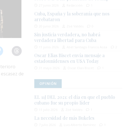
27 junio 2026
Redacción
1
Cuba, España y la soberanía que nos
arrebataron
20 junio 2026
Zoé Valdés
0
Sin justicia verdadera, no habrá
verdadera libertad para Cuba
11 junio 2026
Abel Santiago Francis Acea
2
Oscar Elias Biscet envía mensaje a
estadounidenses en USA Today
terioro
31 mayo 2026
Oscar Elias Biscet
1
 escasez de
OPINIÓN
EL 11J DEL 2021: el día en que el pueblo
cubano fue su propio líder
11 julio 2026
Zoé Valdés
1
La necesidad de más Bukeles
7 julio 2026
Luis Alberto Ramírez
1