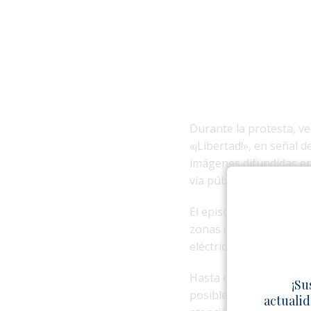
Durante la protesta, ve
«¡Libertad!», en señal d
imágenes difundidas en
vía pública expresando
El episodio se suma a 
zonas de La Habana en 
eléctrico y las carencia
Hasta el momento, no ha
¡Su
posibles detenciones vi
actualid