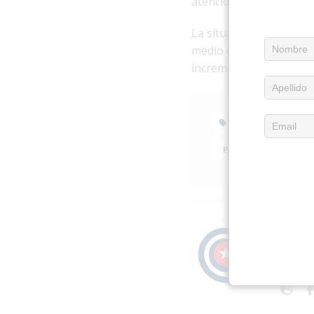
atención pública.
La situación en La Haba
medio de la crisis econó
incrementado las expres
APAGONES
PROTESTAS EN CUBA
Acerc
Publica
periodí