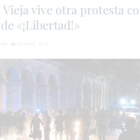
Vieja vive otra protesta c
de «¡Libertad!»
ción
Sociedad
0