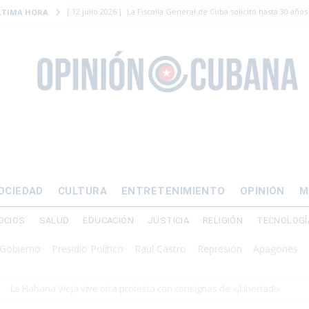
[ 12 julio 2026 ]
La Fiscalía General de Cuba solicitó hasta 30 años
LTIMA HORA
levantamiento armado
[ 12 julio 2026 ]
EE.UU. vacía Alligator Alcatraz y mueve a cuban
EMIGRACIÓN
[ 12 julio 2026 ]
Se apagará el 61% del país este viernes
ECON
[ 12 julio 2026 ]
¿El régimen expulsará a Luis Manuel Otero directo
DERECHOS HUMANOS
[ 24 julio 2026 ]
“Que se vayan ellos”: Yosvany Rosell rechaza el e
OCIEDAD
CULTURA
ENTRETENIMIENTO
OPINIÓN
M
DERECHOS HUMANOS
OCIOS
SALUD
EDUCACIÓN
JUSTICIA
RELIGIÓN
TECNOLOGÍ
no
Presidio Político
Raúl Castro
Represión
Apagones
Crisis 
La Habana Vieja vive otra protesta con consignas de «¡Libertad!»