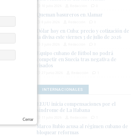
10 julio 2026
Redacción
0
ciudadana en
Queman basureros en Alamar
n
8 julio 2026
Redacción
0
oblación.
Dólar hoy en Cuba: precio y cotización de
la divisa este viernes 3 de julio de 2026
3 julio 2026
Redacción
0
Equipo cubano de fútbol no podrá
competir en Suecia tras negativa de
visados
27 junio 2026
Redacción
1
INTERNACIONALES
EEUU inicia compensaciones por el
la integridad
síndrome de La Habana
11 julio 2026
Redacción
1
Cerrar
Marco Rubio acusa al régimen cubano de
bloquear reformas