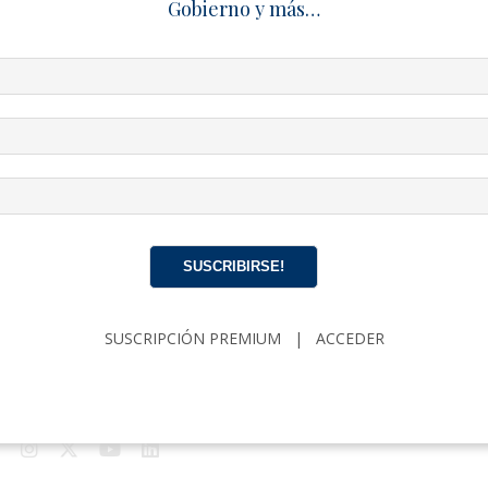
Gobierno y más…
na Vieja refleja un escenario más amplio de insatisfacción 
mica que afecta al país, donde las dificultades cotidianas ha
iones públicas de descontento en distintos sectores de la p
CRISIS EN CUBA
LA HABANA
LA HABANA VIEJA
LIBERTAD
SUSCRIBIRSE!
SUSCRIPCIÓN PREMIUM
|
ACCEDER
a de Redacción
1227 Artículo
mos noticias, crónicas y reportajes de actualidad cubana. Nos define 
stica, la veracidad y la calidad de nuestra información.