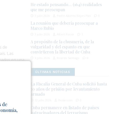
He estado pensando… (164) realidades
que me preocupan
3 julio 2026
Padre Alberto Reyes Pías
0
La reunión que debería preocupar a
Marco Rubio
3 julio 2026
Albert Fonse
1
A propósito de la chusmería, de la
vulgaridad y del espanto en que
s de
convirtieron la libertad de Cuba
aís. Las
3 julio 2026
Ricardo Santiago
0
trados en una
ÚLTIMAS NOTICIAS
n diferentes
del servicio
La Fiscalía General de Cuba solicitó hasta
30 años de prisión por levantamiento
armado
12 julio 2026
Redacción
0
 ni sobre
s de
Cuba permanece en listado de países
de la
Economía,
patrocinadores del terrorismo