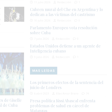
11 julio 2026
Redacción
1
Cubren mural del Che en Argentina y lo
e
dedican a las víctimas del castrismo
a
10 julio 2026
Redacción
0
o
Parlamento Europeo vota resolución
sobre Cuba
7 julio 2026
Redacción
0
Estados Unidos detiene a un agente de
Inteligencia cubano
3 julio 2026
Redacción
1
MAS LEÍDAS
Los primeros efectos de la sentencia del
juicio de Londres
6 abril 2023
Elías Amor Bravo
74
s de Giselle
Presa política Sissi Abascal enfrenta
l de Cuba
problemas de salud en cárcel de
Matanzas