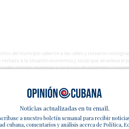
cinos del municipio salieron a las calles y corearon consigna
e rechazo a la situación económica y social que atraviesa el p
 redes sociales muestran a un grupo de residentes concen
 su descontento de forma abierta.
una serie de expresiones de malestar que han tenido lugar e
los últimos meses, en un contexto donde las interrupciones 
s materiales han intensificado la tensión social.
Noticias actualizadas en tu email.
 trascendido una versión oficial detallada sobre los hechos
scríbase a nuestro boletín semanal para recibir noticia
nculadas a la protesta, lo que mantiene el caso en el centro 
ad cubana, comentarios y análisis acerca de Política, 