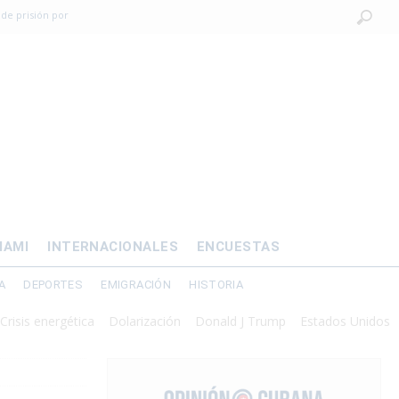
 de prisión por
os mayores
OMÍA
 al exilio?
xilio forzado
IAMI
INTERNACIONALES
ENCUESTAS
A
DEPORTES
EMIGRACIÓN
HISTORIA
energética
Dolarización
Donald J Trump
Estados Unidos
Interv