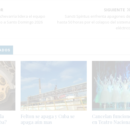
OR
SIGUIENTE
chevarría lidera el equipo
Sancti Spíritus enfrenta apagones d
o a Santo Domingo 2026
hasta 50 horas por el colapso del sistem
eléctric
ADOS
la
Felton se apaga y Cuba se
Cancelan funcione
uba?
apaga aún mas
en Teatro Naciona