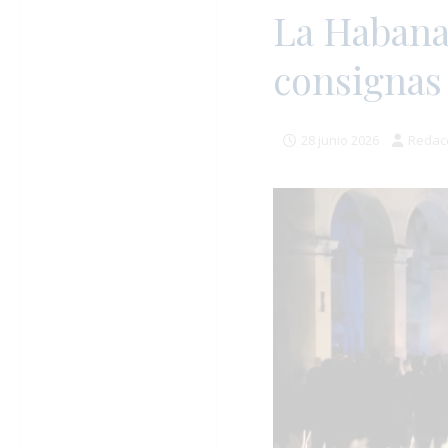
La Habana 
consignas 
28 junio 2026
Redac