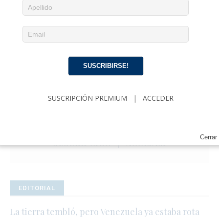
SUSCRIBIRSE!
Noticias diarias en tu email
SUSCRIPCIÓN PREMIUM
|
ACCEDER
¡Suscríbete para recibir noticias de actualidad
cubana, comentarios y análisis acerca de
Política, Economía, Gobierno, Cultura y más…
Cerrar
SUSCRIPCIÓN
|
ACCEDER
EDITORIAL
La tierra tembló, pero Venezuela ya estaba rota