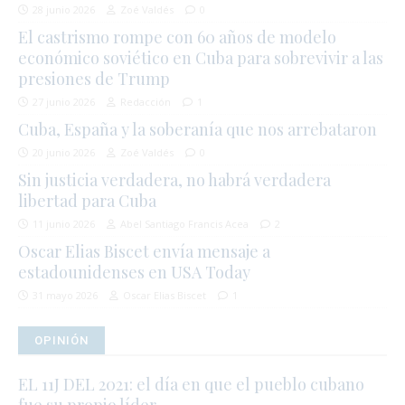
28 junio 2026
Zoé Valdés
0
El castrismo rompe con 60 años de modelo
económico soviético en Cuba para sobrevivir a las
presiones de Trump
27 junio 2026
Redacción
1
Cuba, España y la soberanía que nos arrebataron
20 junio 2026
Zoé Valdés
0
Sin justicia verdadera, no habrá verdadera
libertad para Cuba
11 junio 2026
Abel Santiago Francis Acea
2
Oscar Elias Biscet envía mensaje a
estadounidenses en USA Today
31 mayo 2026
Oscar Elias Biscet
1
OPINIÓN
EL 11J DEL 2021: el día en que el pueblo cubano
fue su propio líder