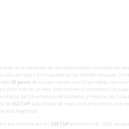
l dólar es el resultado de una depreciación sostenida del p
 caída abrupta y preocupante en las últimas semanas. Des
rdido
65 pesos
de su valor en tan solo 12 jornadas, repres
en poco más de un mes. Este fenómeno económico ha super
esimistas del Observatorio de Monedas y Finanzas de Cuba 
lor de
562 CUP
para finales de mayo, con pronósticos que no
de esta magnitud.
eró por primera vez los
500 CUP
en febrero de 2026, un pa