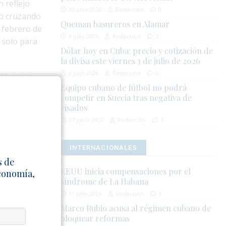
 reflejo
10 julio 2026
Redacción
0
do cruzando
Queman basureros en Alamar
 febrero de
8 julio 2026
Redacción
0
solo para
Dólar hoy en Cuba: precio y cotización de
la divisa este viernes 3 de julio de 2026
3 julio 2026
Redacción
0
el turismo
Equipo cubano de fútbol no podrá
marzo de
competir en Suecia tras negativa de
ado para
visados
la falta de
27 junio 2026
Redacción
1
INTERNACIONALES
mente
s de
 fomenta la
EEUU inicia compensaciones por el
Economía,
nos, que ven
síndrome de La Habana
o en la isla—
11 julio 2026
Redacción
1
Marco Rubio acusa al régimen cubano de
bloquear reformas
ctada en su