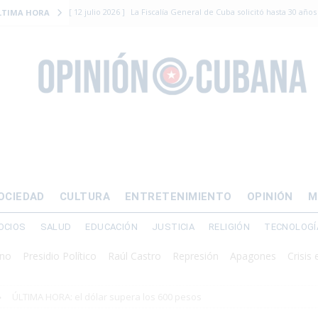
[ 12 julio 2026 ]
La Fiscalía General de Cuba solicitó hasta 30 años
LTIMA HORA
levantamiento armado
[ 12 julio 2026 ]
EE.UU. vacía Alligator Alcatraz y mueve a cuban
EMIGRACIÓN
[ 12 julio 2026 ]
Se apagará el 61% del país este viernes
ECON
[ 12 julio 2026 ]
¿El régimen expulsará a Luis Manuel Otero directo
DERECHOS HUMANOS
[ 24 julio 2026 ]
“Que se vayan ellos”: Yosvany Rosell rechaza el e
OCIEDAD
CULTURA
ENTRETENIMIENTO
OPINIÓN
M
DERECHOS HUMANOS
OCIOS
SALUD
EDUCACIÓN
JUSTICIA
RELIGIÓN
TECNOLOGÍ
esidio Político
Raúl Castro
Represión
Apagones
Crisis energét
ÚLTIMA HORA: el dólar supera los 600 pesos