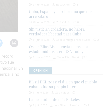
27 junio 2026
Redacción
1
Cuba, España y la soberanía que nos
arrebataron
20 junio 2026
Zoé Valdés
0
Sin justicia verdadera, no habrá
verdadera libertad para Cuba
11 junio 2026
Abel Santiago Francis Acea
2
Oscar Elias Biscet envía mensaje a
estadounidenses en USA Today
o récord
31 mayo 2026
Oscar Elias Biscet
1
ativo fue
 nacional. En
OPINIÓN
érica, sino
EL 11J DEL 2021: el día en que el pueblo
cubano fue su propio líder
11 julio 2026
Zoé Valdés
1
La necesidad de más Bukeles
7 julio 2026
Luis Alberto Ramírez
1