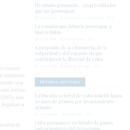
He estado pensando… (164) realidades
que me preocupan
3 julio 2026
Padre Alberto Reyes Pías
0
La reunión que debería preocupar a
Marco Rubio
3 julio 2026
Albert Fonse
1
A propósito de la chusmería, de la
vulgaridad y del espanto en que
convirtieron la libertad de Cuba
3 julio 2026
Ricardo Santiago
0
eso cubano
de mediados
entando una
ÚLTIMAS NOTICIAS
ado incluso
La Fiscalía General de Cuba solicitó hasta
(OMFi), que
30 años de prisión por levantamiento
 llegaban a
armado
12 julio 2026
Redacción
0
Cuba permanece en listado de países
norama de
patrocinadores del terrorismo