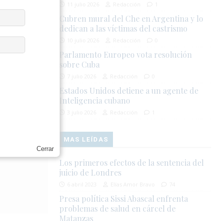
11 julio 2026
Redacción
1
ubanos. La
Cubren mural del Che en Argentina y lo
virtiendo la
dedican a las víctimas del castrismo
so ha perdido
10 julio 2026
Redacción
0
peración a
Parlamento Europeo vota resolución
sobre Cuba
7 julio 2026
Redacción
0
a tendencia
Estados Unidos detiene a un agente de
imen tiene la
Inteligencia cubano
uación, pero
3 julio 2026
Redacción
1
banos al
MAS LEÍDAS
Cerrar
Los primeros efectos de la sentencia del
juicio de Londres
6 abril 2023
Elías Amor Bravo
74
Presa política Sissi Abascal enfrenta
problemas de salud en cárcel de
Matanzas