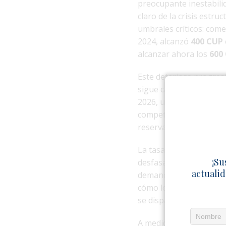
preocupante inestabilid
claro de la crisis estr
umbrales críticos: com
2024, alcanzó
400 CUP
alcanzar ahora los
600
Este deterioro progresiv
sigue cayendo drásti
2026, un
82%
menos que
competir por divisas en
reservas líquidas dispo
La tasa oficial del Banc
¡Su
desfasada respecto al 
actualid
demanda en el sector no
cómo los precios de lo
se disparan de manera 
A medida que la tasa de