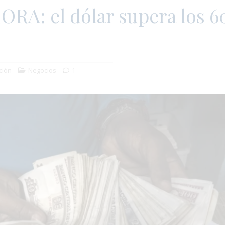
RA: el dólar supera los 6
ción
Negocios
1