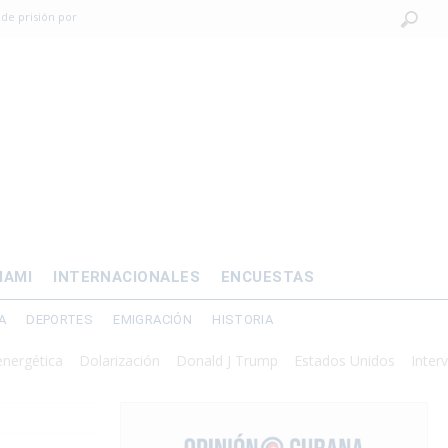
 de prisión por
os mayores
OMÍA
 al exilio?
xilio forzado
IAMI
INTERNACIONALES
ENCUESTAS
A
DEPORTES
EMIGRACIÓN
HISTORIA
ica
Dolarización
Donald J Trump
Estados Unidos
Intervención m