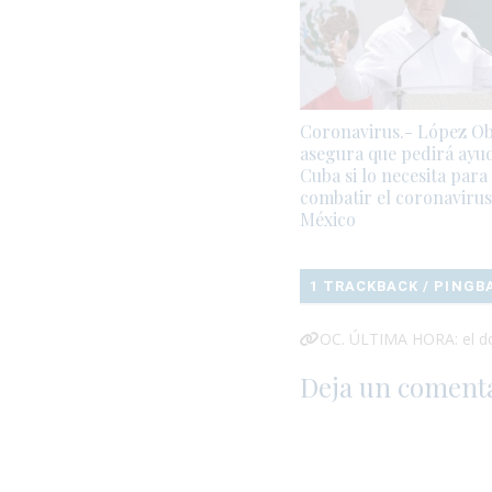
Coronavirus.- López O
asegura que pedirá ayu
Cuba si lo necesita para
combatir el coronavirus
México
1 TRACKBACK / PINGB
OC. ÚLTIMA HORA: el dó
Deja un coment