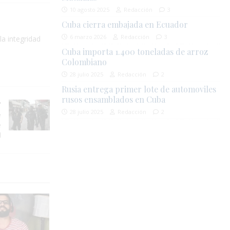
10 agosto 2025
Redacción
3
Cuba cierra embajada en Ecuador
6 marzo 2026
Redacción
3
la integridad
Cuba importa 1.400 toneladas de arroz
Colombiano
28 julio 2025
Redacción
2
Rusia entrega primer lote de automoviles
rusos ensamblados en Cuba
28 julio 2025
Redacción
2
e
e
l