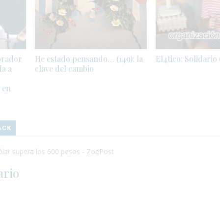
brador
He estado pensando… (149): la
El4tico: Solidario 
da a
clave del cambio
 en
ACK
lar supera los 600 pesos - ZoePost
ario