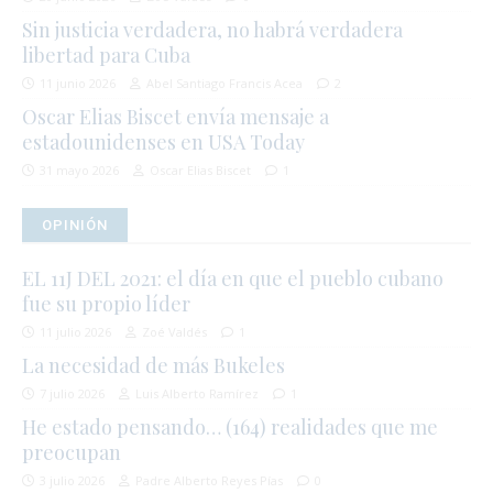
Sin justicia verdadera, no habrá verdadera
libertad para Cuba
11 junio 2026
Abel Santiago Francis Acea
2
Oscar Elias Biscet envía mensaje a
estadounidenses en USA Today
31 mayo 2026
Oscar Elias Biscet
1
OPINIÓN
EL 11J DEL 2021: el día en que el pueblo cubano
fue su propio líder
11 julio 2026
Zoé Valdés
1
La necesidad de más Bukeles
7 julio 2026
Luis Alberto Ramírez
1
He estado pensando… (164) realidades que me
preocupan
3 julio 2026
Padre Alberto Reyes Pías
0