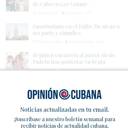
de Cuba en Lee County
21 mayo 2026
Redacción
1
Oportunismo en el Exilio: Me niego a
ser parte y cómplice
21 febrero 2025
Alexander Vega
0
Régimen encarcela al pastor Alexis
Padrón tras protestar en Regla
30 junio 2026
Redacción
1
SÉ EL PRIMERO EN COMENTAR
Deja un comentario
Noticias actualizadas en tu email.
¡Suscríbase a nuestro boletín semanal para
recibir noticias de actualidad cubana,