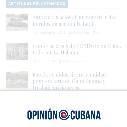
ARTÍCULOS RELACIONADOS
Autopista Nacional: un muerto y dos
heridos en accidente fatal
3 septiembre 2025
Redacción
0
15 nuevos casos de COVID-19 en Cuba,
todos en La Habana
3 junio 2020
Redacción
0
Estados Unidos cierra la unidad
penitenciaria de Guantánamo y
traslada prisioneros
7 abril 2021
Redacción
0
1 TRACKBACK / PINGBACK
Nuevo apagón nacional dejó el país a oscuras – Cuba en