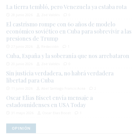
La tierra tembló, pero Venezuela ya estaba rota
28 junio 2026
Zoé Valdés
0
El castrismo rompe con 60 años de modelo
económico soviético en Cuba para sobrevivir a las
presiones de Trump
27 junio 2026
Redacción
1
Cuba, España y la soberanía que nos arrebataron
20 junio 2026
Zoé Valdés
0
Sin justicia verdadera, no habrá verdadera
libertad para Cuba
11 junio 2026
Abel Santiago Francis Acea
2
Oscar Elias Biscet envía mensaje a
estadounidenses en USA Today
31 mayo 2026
Oscar Elias Biscet
1
OPINIÓN