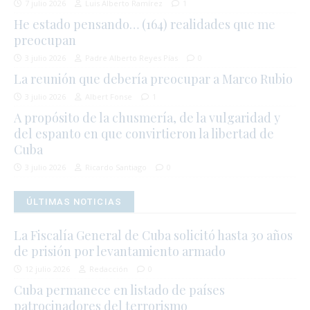
7 julio 2026
Luis Alberto Ramírez
1
He estado pensando… (164) realidades que me
preocupan
3 julio 2026
Padre Alberto Reyes Pías
0
La reunión que debería preocupar a Marco Rubio
3 julio 2026
Albert Fonse
1
A propósito de la chusmería, de la vulgaridad y
del espanto en que convirtieron la libertad de
Cuba
3 julio 2026
Ricardo Santiago
0
ÚLTIMAS NOTICIAS
La Fiscalía General de Cuba solicitó hasta 30 años
de prisión por levantamiento armado
12 julio 2026
Redacción
0
Cuba permanece en listado de países
patrocinadores del terrorismo