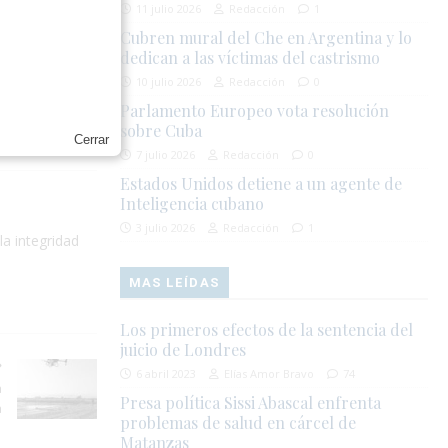
11 julio 2026
Redacción
1
CUBA
Cubren mural del Che en Argentina y lo
dedican a las víctimas del castrismo
10 julio 2026
Redacción
0
N CUBA
Parlamento Europeo vota resolución
sobre Cuba
Cerrar
7 julio 2026
Redacción
0
Estados Unidos detiene a un agente de
Inteligencia cubano
3 julio 2026
Redacción
1
la integridad
MAS LEÍDAS
Los primeros efectos de la sentencia del
juicio de Londres
6 abril 2023
Elías Amor Bravo
74
a
Presa política Sissi Abascal enfrenta
a
problemas de salud en cárcel de
Matanzas