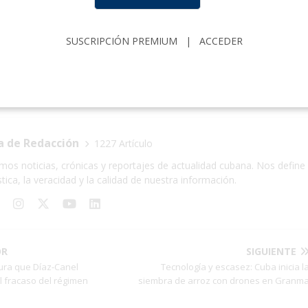
CIBERCUBA
CIEGO DE AVILA
CRISIS ECONÓMICA EN CUBA
SUSCRIPCIÓN PREMIUM
|
ACCEDER
IFESTACIONES
MORÓN
NOTICIAS DE CUBA
 DE CUBA
PROTESTAS
PROTESTAS EN CUBA
REPRESIÓN E
a de Redacción
1227 Artículo
mos noticias, crónicas y reportajes de actualidad cubana. Nos define 
stica, la veracidad y la calidad de nuestra información.
OR
SIGUIENTE
ura que Díaz-Canel
Tecnología y escasez: Cuba inicia l
l fracaso del régimen
siembra de arroz con drones en Granm