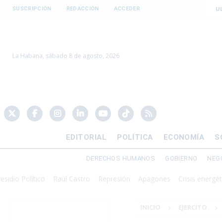
U
SUSCRIPCIÓN
REDACCIÓN
ACCEDER
La Habana, sábado 8 de agosto, 2026
EDITORIAL
POLÍTICA
ECONOMÍA
S
DERECHOS HUMANOS
GOBIERNO
NEG
lítico
Raúl Castro
Represión
Apagones
Crisis energética
Dol
INICIO
EJERCITO