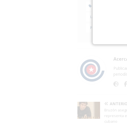
APAGONES
LA HABANA
MAN
PARTIDO COMUNISTA
Acerc
Publica
periodí
ANTERI
Bruzón aseg
representa e
cubano