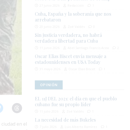
27 junio 2026
Redacción
1
Cuba, España y la soberanía que nos
arrebataron
20 junio 2026
Zoé Valdés
0
Sin justicia verdadera, no habrá
verdadera libertad para Cuba
11 junio 2026
Abel Santiago Francis Acea
2
Oscar Elias Biscet envía mensaje a
estadounidenses en USA Today
31 mayo 2026
Oscar Elias Biscet
1
OPINIÓN
EL 11J DEL 2021: el día en que el pueblo
cubano fue su propio líder
11 julio 2026
Zoé Valdés
1
La necesidad de más Bukeles
 ciudad en el
7 julio 2026
Luis Alberto Ramírez
1