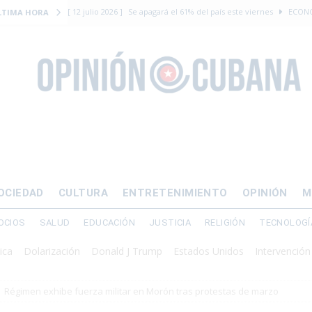
[ 12 julio 2026 ]
Se apagará el 61% del país este viernes
ECON
LTIMA HORA
[ 12 julio 2026 ]
¿El régimen expulsará a Luis Manuel Otero directo
DERECHOS HUMANOS
[ 24 julio 2026 ]
“Que se vayan ellos”: Yosvany Rosell rechaza el e
DERECHOS HUMANOS
[ 12 julio 2026 ]
La Fiscalía General de Cuba solicitó hasta 30 años
levantamiento armado
[ 12 julio 2026 ]
EE.UU. vacía Alligator Alcatraz y mueve a cuban
OCIEDAD
CULTURA
ENTRETENIMIENTO
OPINIÓN
M
EMIGRACIÓN
OCIOS
SALUD
EDUCACIÓN
JUSTICIA
RELIGIÓN
TECNOLOGÍ
arización
Donald J Trump
Estados Unidos
Intervención militar
Régimen exhibe fuerza militar en Morón tras protestas de marzo