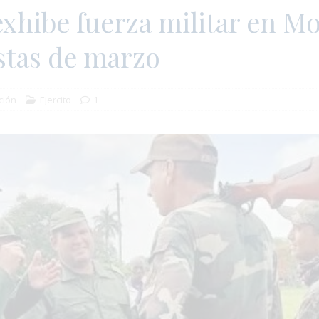
xhibe fuerza militar en M
stas de marzo
ción
Ejercito
1