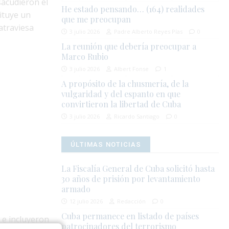
sacudieron el
He estado pensando… (164) realidades
ituye un
que me preocupan
atraviesa
3 julio 2026
Padre Alberto Reyes Pías
0
La reunión que debería preocupar a
Marco Rubio
3 julio 2026
Albert Fonse
1
A propósito de la chusmería, de la
vulgaridad y del espanto en que
convirtieron la libertad de Cuba
3 julio 2026
Ricardo Santiago
0
ÚLTIMAS NOTICIAS
La Fiscalía General de Cuba solicitó hasta
30 años de prisión por levantamiento
armado
12 julio 2026
Redacción
0
Cuba permanece en listado de países
 e incluyeron
patrocinadores del terrorismo