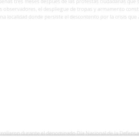
apenas tres meses después de las protestas ciudadanas que 
os observadores, el despliegue de tropas y armamento const
a localidad donde persiste el descontento por la crisis que 
rollaron durante el denominado Día Nacional de la Defensa