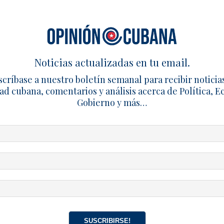
jercicios de tiro con fusiles de guerra y simulacros de evacu
o. Las imágenes difundidas por medios oficiales mostraro
eciales recorriendo las calles con armamento de alto calibre.
 Gallego criticó el operativo y afirmó que el régimen continú
Noticias actualizadas en tu email.
carácter represivo mientras la población enfrenta graves dif
ble, alimentos, medicamentos y otros servicios esenciales.
scríbase a nuestro boletín semanal para recibir noticia
ad cubana, comentarios y análisis acerca de Política, 
mo escenario de estos ejercicios no pasó inadvertida. El pa
Gobierno y más…
cenario de una de las mayores protestas registradas en Cub
llas manifestaciones, las fuerzas de seguridad realizaron d
bre la localidad.
es forman parte del denominado Año de Preparación para la 
 medio de una profunda crisis económica y social, mientras
dientes denuncian un aumento de la militarización y de las 
lación civil.
SUSCRIBIRSE!