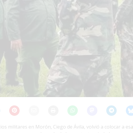
cios militares en Morón, Ciego de Ávila, volvió a colocar a esa