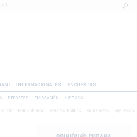
OMÍA
 al exilio?
xilio forzado
 de prisión por
os mayores
IAMI
INTERNACIONALES
ENCUESTAS
A
DEPORTES
EMIGRACIÓN
HISTORIA
Mal Gobierno
Presidio Político
Raúl Castro
Represión