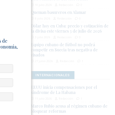
ación ante un
10 julio 2026
Redacción
0
n a unidades
Queman basureros en Alamar
8 julio 2026
Redacción
0
Dólar hoy en Cuba: precio y cotización de
a destinando
la divisa este viernes 3 de julio de 2026
icultades
3 julio 2026
Redacción
0
s de
Equipo cubano de fútbol no podrá
Economía,
competir en Suecia tras negativa de
sado 13 de
visados
a durante los
27 junio 2026
Redacción
1
etenciones y
INTERNACIONALES
Defensa 2026.
EEUU inicia compensaciones por el
síndrome de La Habana
acciones
11 julio 2026
Redacción
1
Marco Rubio acusa al régimen cubano de
bloquear reformas