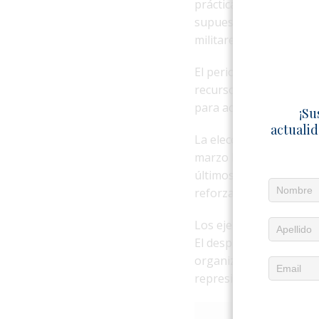
prácticas de combate, e
supuesto ataque enemig
militares y fuerzas esp
El periodista José Raúl
recursos a acciones de 
para acceder a combusti
¡Su
actualid
La elección de Morón co
marzo la ciudad fue es
últimos años. Tras aque
reforzaron el control so
Los ejercicios militar
El despliegue ocurre en
organizaciones indepen
represivas contra la pob