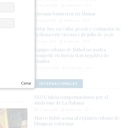
10 julio 2026
Redacción
0
Queman basureros en Alamar
8 julio 2026
Redacción
0
la integridad
Dólar hoy en Cuba: precio y cotización de
la divisa este viernes 3 de julio de 2026
3 julio 2026
Redacción
0
Equipo cubano de fútbol no podrá
competir en Suecia tras negativa de
visados
27 junio 2026
Redacción
1
n
o
Cerrar
INTERNACIONALES
EEUU inicia compensaciones por el
síndrome de La Habana
11 julio 2026
Redacción
1
Marco Rubio acusa al régimen cubano de
bloquear reformas