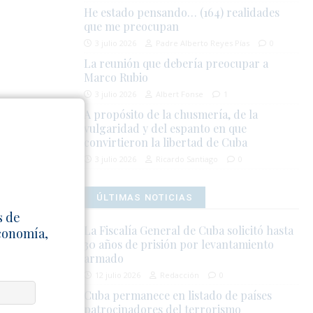
He estado pensando… (164) realidades
que me preocupan
3 julio 2026
Padre Alberto Reyes Pías
0
La reunión que debería preocupar a
Marco Rubio
3 julio 2026
Albert Fonse
1
A propósito de la chusmería, de la
vulgaridad y del espanto en que
convirtieron la libertad de Cuba
tema político
3 julio 2026
Ricardo Santiago
0
os
.
ÚLTIMAS NOTICIAS
s de
La Fiscalía General de Cuba solicitó hasta
Economía,
30 años de prisión por levantamiento
armado
12 julio 2026
Redacción
0
Cuba permanece en listado de países
patrocinadores del terrorismo