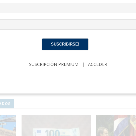
a de Redacción
1227 Artículo
mos noticias, crónicas y reportajes de actualidad cubana. Nos define 
stica, la veracidad y la calidad de nuestra información.
SUSCRIBIRSE!
SUSCRIPCIÓN PREMIUM
|
ACCEDER
OR
SIGUIENTE
estiga youtuber Despingovery
Régimen exhibe fuerza militar en Moró
spionaje
tras protestas de marz
ADOS