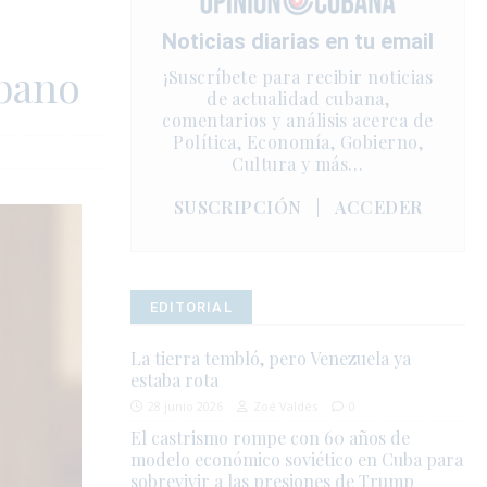
Noticias diarias en tu email
ubano
¡Suscríbete para recibir noticias
de actualidad cubana,
comentarios y análisis acerca de
Política, Economía, Gobierno,
Cultura y más…
SUSCRIPCIÓN
|
ACCEDER
EDITORIAL
La tierra tembló, pero Venezuela ya
estaba rota
28 junio 2026
Zoé Valdés
0
El castrismo rompe con 60 años de
modelo económico soviético en Cuba para
sobrevivir a las presiones de Trump