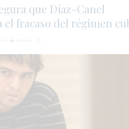
egura que Díaz-Canel
 el fracaso del régimen c
ción
Deportes
1