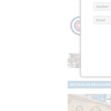
Acerc
Publica
periodí
ANTERI
Fiscalía inv
Chanel por e
ARTÍCULOS RELACION