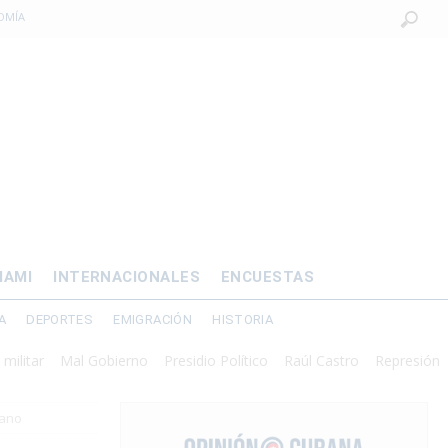
OMÍA
 al exilio?
xilio forzado
 de prisión por
os mayores
IAMI
INTERNACIONALES
ENCUESTAS
A
DEPORTES
EMIGRACIÓN
HISTORIA
r
Mal Gobierno
Presidio Político
Raúl Castro
Represión
bano