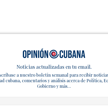
s, Bruzón afirmó que Díaz-Canel simboliza el fracaso del sis
se sentimiento es compartido por una amplia mayoría de l
, resulta indignante que quien encabeza el régimen continúe
Noticias actualizadas en tu email.
ientras repite argumentos alejados de la realidad nacional
scríbase a nuestro boletín semanal para recibir noticia
ad cubana, comentarios y análisis acerca de Política, 
Gobierno y más…
ECONOMÍA CUBANA
LÁZARO BRUZÓN
MIGUEL DÍAZ-CANEL
RÉGIMEN CUBANO