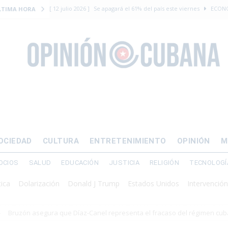
[ 12 julio 2026 ]
Se apagará el 61% del país este viernes
ECON
LTIMA HORA
[ 12 julio 2026 ]
¿El régimen expulsará a Luis Manuel Otero directo
DERECHOS HUMANOS
[ 24 julio 2026 ]
“Que se vayan ellos”: Yosvany Rosell rechaza el e
DERECHOS HUMANOS
[ 12 julio 2026 ]
La Fiscalía General de Cuba solicitó hasta 30 años
levantamiento armado
[ 12 julio 2026 ]
EE.UU. vacía Alligator Alcatraz y mueve a cuban
OCIEDAD
CULTURA
ENTRETENIMIENTO
OPINIÓN
M
EMIGRACIÓN
OCIOS
SALUD
EDUCACIÓN
JUSTICIA
RELIGIÓN
TECNOLOGÍ
Dolarización
Donald J Trump
Estados Unidos
Intervención milita
Bruzón asegura que Díaz-Canel representa el fracaso del régimen cu