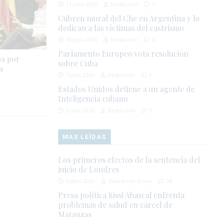
11 julio 2026
Redacción
1
Cubren mural del Che en Argentina y lo
dedican a las víctimas del castrismo
10 julio 2026
Redacción
0
Parlamento Europeo vota resolución
pa por
sobre Cuba
a
7 julio 2026
Redacción
0
Estados Unidos detiene a un agente de
Inteligencia cubano
3 julio 2026
Redacción
1
MAS LEÍDAS
Los primeros efectos de la sentencia del
juicio de Londres
6 abril 2023
Elías Amor Bravo
74
Presa política Sissi Abascal enfrenta
problemas de salud en cárcel de
Matanzas