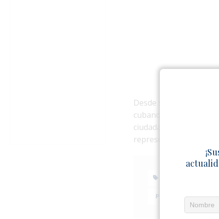
Desde sus redes sociale
cubano y aseguró que e
ciudadanos. A su juicio
representando a Cuba m
¡Su
actualid
176 MEDIDAS
PEDRO MONREAL