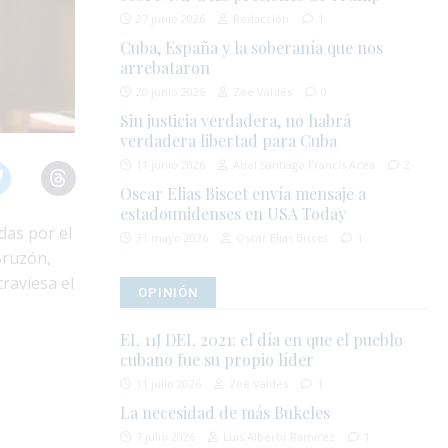
27 junio 2026
Redacción
1
Cuba, España y la soberanía que nos
arrebataron
20 junio 2026
Zoé Valdés
0
Sin justicia verdadera, no habrá
verdadera libertad para Cuba
11 junio 2026
Abel Santiago Francis Acea
2
Oscar Elias Biscet envía mensaje a
estadounidenses en USA Today
das por el
31 mayo 2026
Oscar Elias Biscet
1
Bruzón,
raviesa el
OPINIÓN
EL 11J DEL 2021: el día en que el pueblo
cubano fue su propio líder
11 julio 2026
Zoé Valdés
1
La necesidad de más Bukeles
7 julio 2026
Luis Alberto Ramírez
1