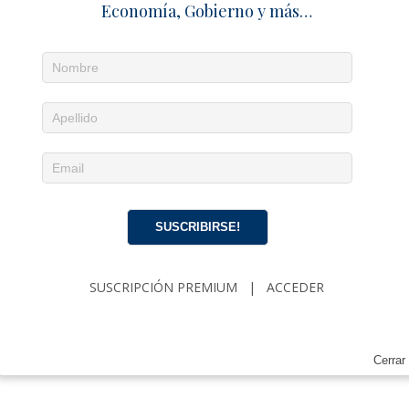
Economía, Gobierno y más…
27 junio 2026
Redacción
0
Mi parque ya no existe
11 febrero 2025
Cuba con H
0
1 TRACKBACK / PINGBACK
El derrumbe del turismo en Cuba golpea a hoteles y
SUSCRIBIRSE!
privados – Cuba en Familia
Deja un comentario
SUSCRIPCIÓN PREMIUM
|
ACCEDER
Cerrar