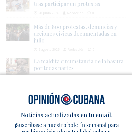
tras participar en protestas
28 junio 2026
Redacción
0
Más de 800 protestas, denuncias y
acciones cívicas documentadas en
julio
5 agosto 2025
Redacción
0
La maldita circunstancia de la basura
por todas partes
30 enero 2026
Redacción
1
SÉ EL PRIMERO EN COMENTAR
Deja un comentario
Noticias actualizadas en tu email.
¡Suscríbase a nuestro boletín semanal para
recibir noticias de actualidad cubana,