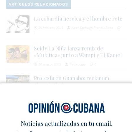
ARTÍCULOS RELACIONADOS
La cobardía heroica y el hombre roto
20 febrero 2023
Abel Santiago Francis Acea
0
Seidy La Niña lanza remix de
«Mulatica» junto a Wampi y El Kamel
20 marzo 2023
Redacción
0
Protesta en Guanabo: reclaman
electricidad, agua y transporte
23 junio 2026
Redacción
0
SÉ EL PRIMERO EN COMENTAR
Noticias actualizadas en tu email.
Deja un comentario