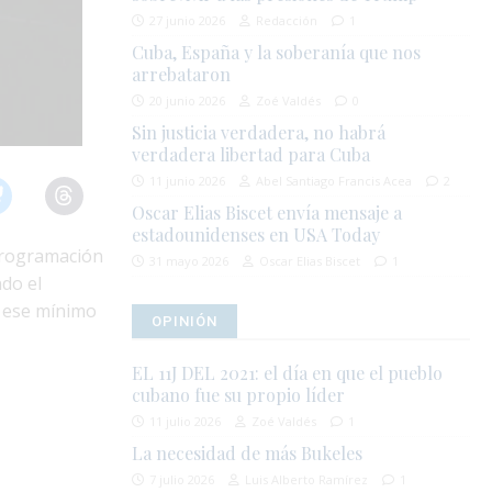
27 junio 2026
Redacción
1
Cuba, España y la soberanía que nos
arrebataron
20 junio 2026
Zoé Valdés
0
Sin justicia verdadera, no habrá
verdadera libertad para Cuba
11 junio 2026
Abel Santiago Francis Acea
2
Oscar Elias Biscet envía mensaje a
estadounidenses en USA Today
 programación
31 mayo 2026
Oscar Elias Biscet
1
ndo el
a ese mínimo
OPINIÓN
EL 11J DEL 2021: el día en que el pueblo
cubano fue su propio líder
11 julio 2026
Zoé Valdés
1
La necesidad de más Bukeles
7 julio 2026
Luis Alberto Ramírez
1