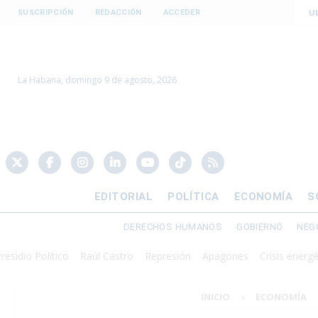
U
SUSCRIPCIÓN
REDACCIÓN
ACCEDER
La Habana, domingo 9 de agosto, 2026
EDITORIAL
POLÍTICA
ECONOMÍA
S
DERECHOS HUMANOS
GOBIERNO
NEG
 Político
Raúl Castro
Represión
Apagones
Crisis energética
D
INICIO
ECONOMÍA