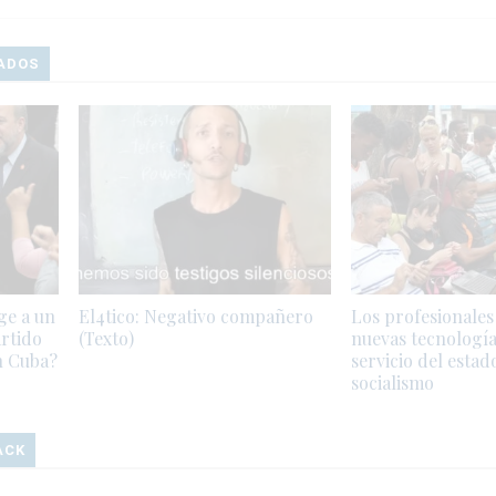
ADOS
ge a un
El4tico: Negativo compañero
Los profesionales 
rtido
(Texto)
nuevas tecnología
n Cuba?
servicio del estad
socialismo
ACK