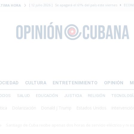
[ 12 julio 2026 ]
Se apagará el 61% del país este viernes
ECON
LTIMA HORA
[ 12 julio 2026 ]
¿El régimen expulsará a Luis Manuel Otero directo
DERECHOS HUMANOS
[ 24 julio 2026 ]
“Que se vayan ellos”: Yosvany Rosell rechaza el e
DERECHOS HUMANOS
[ 12 julio 2026 ]
La Fiscalía General de Cuba solicitó hasta 30 años
levantamiento armado
[ 12 julio 2026 ]
EE.UU. vacía Alligator Alcatraz y mueve a cuban
OCIEDAD
CULTURA
ENTRETENIMIENTO
OPINIÓN
M
EMIGRACIÓN
OCIOS
SALUD
EDUCACIÓN
JUSTICIA
RELIGIÓN
TECNOLOGÍ
olarización
Donald J Trump
Estados Unidos
Intervención militar
Santiago de Cuba recibe apenas dos horas de servicio eléctrico y ni e