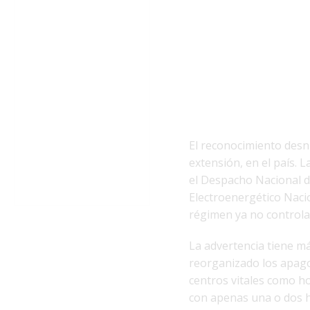
El reconocimiento desnu
extensión, en el país. 
el Despacho Nacional de
Electroenergético Nacio
régimen ya no controla 
La advertencia tiene m
reorganizado los apago
centros vitales como h
con apenas una o dos hor