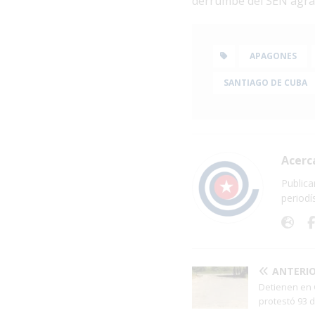
derrumbe del SEN agra
APAGONES
SANTIAGO DE CUBA
Acerc
Publica
periodí
ANTERI
Detienen en
protestó 93 d