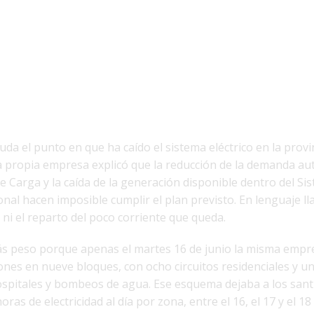
da el punto en que ha caído el sistema eléctrico en la provin
La propia empresa explicó que la reducción de la demanda au
 Carga y la caída de la generación disponible dentro del Si
nal hacen imposible cumplir el plan previsto. En lenguaje lla
ni el reparto del poco corriente que queda.
ás peso porque apenas el martes 16 de junio la misma empr
nes en nueve bloques, con ocho circuitos residenciales y u
ospitales y bombeos de agua. Ese esquema dejaba a los san
as de electricidad al día por zona, entre el 16, el 17 y el 18 