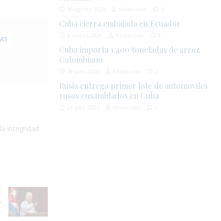
10 agosto 2025
Redacción
3
Cuba cierra embajada en Ecuador
6 marzo 2026
Redacción
3
AS
Cuba importa 1.400 toneladas de arroz
Colombiano
28 julio 2025
Redacción
2
Rusia entrega primer lote de automoviles
rusos ensamblados en Cuba
28 julio 2025
Redacción
2
la integridad
n
o