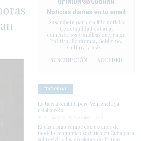
horas
Noticias diarias en tu email
zan
¡Suscríbete para recibir noticias
de actualidad cubana,
comentarios y análisis acerca de
Política, Economía, Gobierno,
Cultura y más…
SUSCRIPCIÓN
|
ACCEDER
EDITORIAL
La tierra tembló, pero Venezuela ya
estaba rota
28 junio 2026
Zoé Valdés
0
El castrismo rompe con 60 años de
modelo económico soviético en Cuba para
sobrevivir a las presiones de Trump