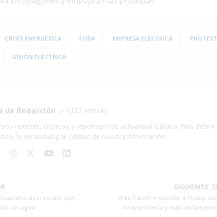
va los apagones y empuja a más protestas.
CRISIS ENERGÉTICA
CUBA
EMPRESA ELÉCTRICA
PROTEST
UNIÓN ELÉCTRICA
a de Redacción
1227 Artículo
mos noticias, crónicas y reportajes de actualidad cubana. Nos define 
stica, la veracidad y la calidad de nuestra información.
OR
SIGUIENTE
 Guanabo a un vecino que
Díaz-Canel responde a Trump co
ías sin agua
bravuconería y más aislamient