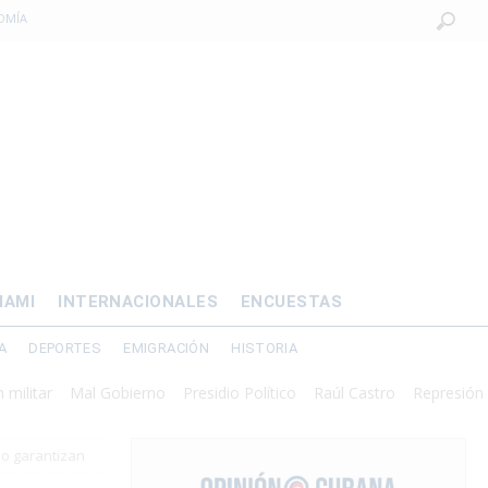
OMÍA
 al exilio?
xilio forzado
 de prisión por
os mayores
IAMI
INTERNACIONALES
ENCUESTAS
A
DEPORTES
EMIGRACIÓN
HISTORIA
Mal Gobierno
Presidio Político
Raúl Castro
Represión
so garantizan