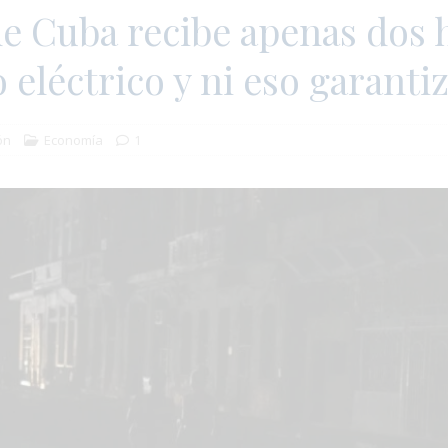
de Cuba recibe apenas dos 
o eléctrico y ni eso garanti
ón
Economía
1