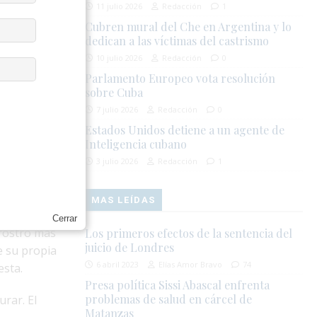
11 julio 2026
Redacción
1
drugada del
Cubren mural del Che en Argentina y lo
uba y
dedican a las víctimas del castrismo
io, vecinos
10 julio 2026
Redacción
0
el Centro
Parlamento Europeo vota resolución
ibertad.
sobre Cuba
7 julio 2026
Redacción
0
solo tres
s diarias, y
Estados Unidos detiene a un agente de
Inteligencia cubano
cada rebaja
3 julio 2026
Redacción
1
o
MAS LEÍDAS
cación,
Cerrar
 rostro más
Los primeros efectos de la sentencia del
juicio de Londres
e su propia
6 abril 2023
Elías Amor Bravo
74
esta.
Presa política Sissi Abascal enfrenta
problemas de salud en cárcel de
rar. El
Matanzas