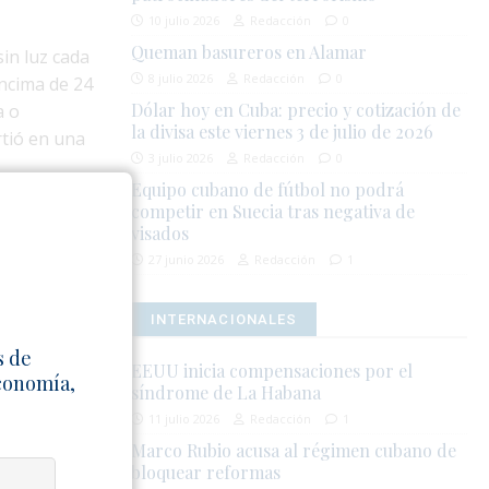
10 julio 2026
Redacción
0
Queman basureros en Alamar
in luz cada
8 julio 2026
Redacción
0
encima de 24
Dólar hoy en Cuba: precio y cotización de
a o
la divisa este viernes 3 de julio de 2026
rtió en una
3 julio 2026
Redacción
0
Equipo cubano de fútbol no podrá
competir en Suecia tras negativa de
tenía solo
visados
. Para el
27 junio 2026
Redacción
1
 demanda de
INTERNACIONALES
éctrica
s de
EEUU inicia compensaciones por el
oras de
Economía,
síndrome de La Habana
nutos por
11 julio 2026
Redacción
1
nte al
Marco Rubio acusa al régimen cubano de
bloquear reformas