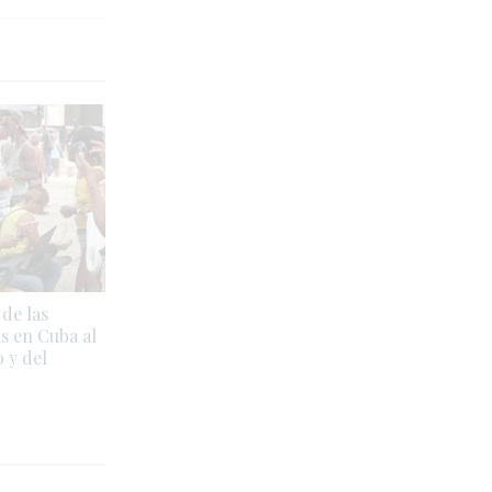
de las
s en Cuba al
o y del