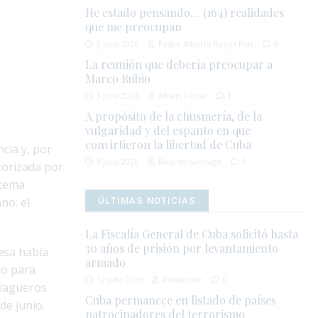
He estado pensando… (164) realidades
que me preocupan
3 julio 2026
Padre Alberto Reyes Pías
0
La reunión que debería preocupar a
Marco Rubio
3 julio 2026
Albert Fonse
1
A propósito de la chusmería, de la
vulgaridad y del espanto en que
convirtieron la libertad de Cuba
cia y, por
3 julio 2026
Ricardo Santiago
0
torizada por
stema
no: el
ÚLTIMAS NOTICIAS
La Fiscalía General de Cuba solicitó hasta
30 años de prisión por levantamiento
esa había
armado
no para
12 julio 2026
Redacción
0
tiagueros
Cuba permanece en listado de países
de junio.
patrocinadores del terrorismo