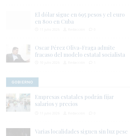
El dólar sigue en 695 pesos y el euro
en 800 en Cuba
11 julio 2026
Redacción
0
Oscar Pérez Oliva-Fraga admite
fracaso del modelo estatal socialista
10 julio 2026
Redacción
1
i
GOBIERNO
Empresas estatales podrán fijar
salarios y precios
11 julio 2026
Redacción
0
Varias localidades siguen sin luz pese