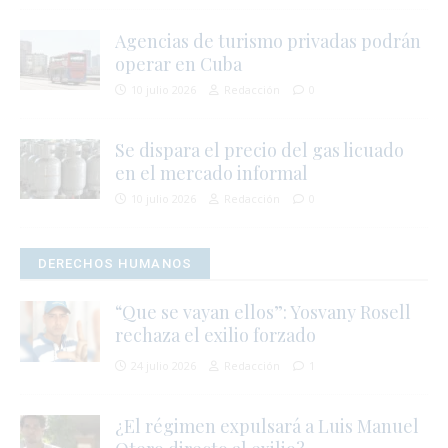
í
Agencias de turismo privadas podrán
r
operar en Cuba
10 julio 2026
Redacción
0
Se dispara el precio del gas licuado
en el mercado informal
10 julio 2026
Redacción
0
DERECHOS HUMANOS
“Que se vayan ellos”: Yosvany Rosell
rechaza el exilio forzado
24 julio 2026
Redacción
1
¿El régimen expulsará a Luis Manuel