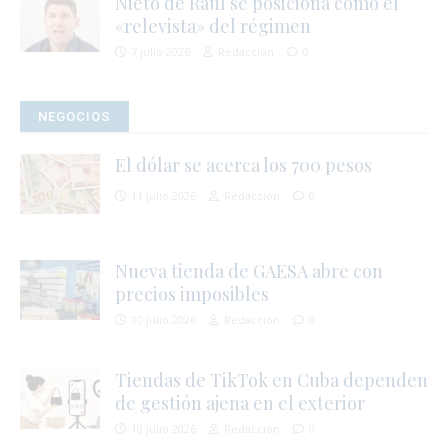
Nieto de Raúl se posiciona como el
«relevista» del régimen
7 julio 2026
Redacción
0
j
l
NEGOCIOS
i
El dólar se acerca los 700 pesos
11 julio 2026
Redacción
0
Nueva tienda de GAESA abre con
i
precios imposibles
s
10 julio 2026
Redacción
0
l
Tiendas de TikTok en Cuba dependen
r
t
de gestión ajena en el exterior
10 julio 2026
Redacción
0