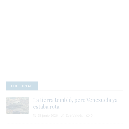
r
t
i
EDITORIAL
La tierra tembló, pero Venezuela ya
estaba rota
28 junio 2026
Zoé Valdés
0