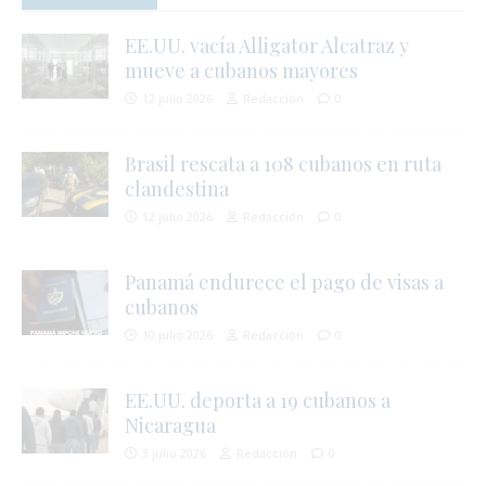
EE.UU. vacía Alligator Alcatraz y
mueve a cubanos mayores
12 julio 2026
Redacción
0
Brasil rescata a 108 cubanos en ruta
clandestina
12 julio 2026
Redacción
0
Panamá endurece el pago de visas a
cubanos
10 julio 2026
Redacción
0
EE.UU. deporta a 19 cubanos a
j
Nicaragua
l
3 julio 2026
Redacción
0
i