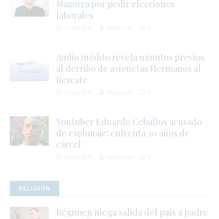
Mazorra por pedir elecciones
laborales
7 julio 2026
Redacción
0
Audio inédito revela minutos previos
al derribo de avionetas Hermanos al
Rescate
7 julio 2026
Redacción
0
i
Youtuber Eduardo Ceballos acusado
de espionaje: enfrenta 30 años de
cárcel
6 julio 2026
Redacción
0
RELIGIÓN
Régimen niega salida del país a padre