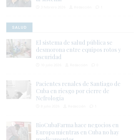
3 febrero 2026
Redacción
1
i
SALUD
j
El sistema de salud pública se
desmorona entre equipos rotos y
l
i
oscuridad
10 julio 2026
Redacción
0
Pacientes renales de Santiago de
Cuba en riesgo por cierre de
l
Nefrología
8 julio 2026
Redacción
1
r
t
BioCubaFarma hace negocios en
Europa mientras en Cuba no hay
medicamentos
s