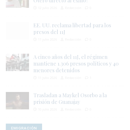
Otero directo al exilio?
12 julio 2026
Redacción
0
EE. UU. reclama libertad para los
presos del 11J
11 julio 2026
Redacción
0
A cinco años del 11J, el régimen
mantiene 1.306 presos políticos y 40
menores detenidos
11 julio 2026
Redacción
1
i
Trasladan a Maykel Osorbo a la
prisión de Guanajay
10 julio 2026
Redacción
0
EMIGRACIÓN