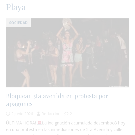
Playa
SOCIEDAD
Bloquean 5ta avenida en protesta por
apagones
:
2 junio 2026
Redacción
2
ÚLTIMA HORA!
La indignación acumulada desembocó hoy
en una protesta en las inmediaciones de 5ta Avenida y calle