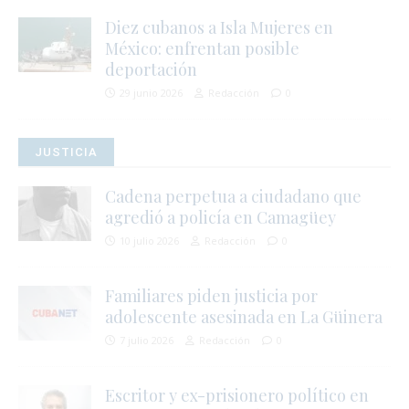
Diez cubanos a Isla Mujeres en
México: enfrentan posible
deportación
29 junio 2026
Redacción
0
r
JUSTICIA
l
Cadena perpetua a ciudadano que
agredió a policía en Camagüey
r
10 julio 2026
Redacción
0
t
Familiares piden justicia por
adolescente asesinada en La Güinera
s
7 julio 2026
Redacción
0
í
Escritor y ex-prisionero político en
s