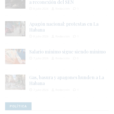
j
a reconexión del SEN
8 julio 2026
Redacción
1
l
i
Apagón nacional: protestas en La
Habana
8 julio 2026
Redacción
1
Salario mínimo sigue siendo mínimo
7 julio 2026
Redacción
0
l
Gas, basura y apagones hunden a La
s
Habana
7 julio 2026
Redacción
1
POLÍTICA