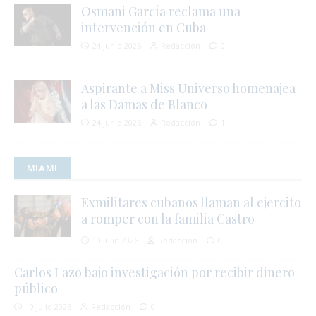
Osmani García reclama una
intervención en Cuba
24 junio 2026
Redacción
0
Aspirante a Miss Universo homenajea
a las Damas de Blanco
24 junio 2026
Redacción
1
MIAMI
Exmilitares cubanos llaman al ejercito
a romper con la familia Castro
10 julio 2026
Redacción
0
Carlos Lazo bajo investigación por recibir dinero
público
10 julio 2026
Redacción
0