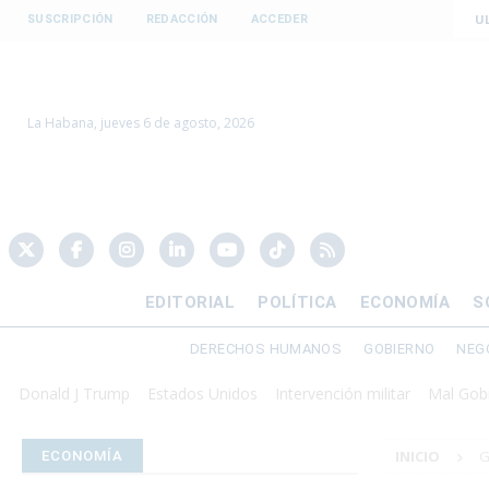
U
SUSCRIPCIÓN
REDACCIÓN
ACCEDER
La Habana, jueves 6 de agosto, 2026
EDITORIAL
POLÍTICA
ECONOMÍA
S
DERECHOS HUMANOS
GOBIERNO
NEG
d J Trump
Estados Unidos
Intervención militar
Mal Gobierno
INICIO
G
ECONOMÍA