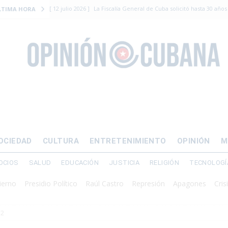
[ 12 julio 2026 ]
La Fiscalía General de Cuba solicitó hasta 30 años
LTIMA HORA
levantamiento armado
[ 12 julio 2026 ]
EE.UU. vacía Alligator Alcatraz y mueve a cuban
EMIGRACIÓN
[ 12 julio 2026 ]
Se apagará el 61% del país este viernes
ECON
[ 12 julio 2026 ]
¿El régimen expulsará a Luis Manuel Otero directo
DERECHOS HUMANOS
[ 24 julio 2026 ]
“Que se vayan ellos”: Yosvany Rosell rechaza el e
OCIEDAD
CULTURA
ENTRETENIMIENTO
OPINIÓN
M
DERECHOS HUMANOS
OCIOS
SALUD
EDUCACIÓN
JUSTICIA
RELIGIÓN
TECNOLOGÍ
Presidio Político
Raúl Castro
Represión
Apagones
Crisis energ
2