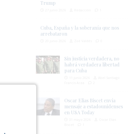
Trump
27 junio 2026
Redacción
1
Cuba, España y la soberanía que nos
arrebataron
20 junio 2026
Zoé Valdés
0
Sin justicia verdadera, no
habrá verdadera libertad
para Cuba
11 junio 2026
Abel Santiago
Francis Acea
2
Oscar Elias Biscet envía
mensaje a estadounidenses
en USA Today
31 mayo 2026
Oscar Elias
Biscet
1