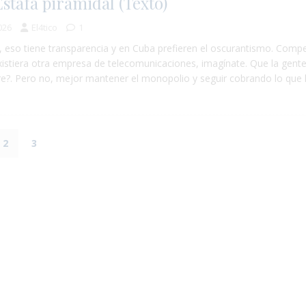
Estafa piramidal (Texto)
026
El4tico
1
, eso tiene transparencia y en Cuba prefieren el oscurantismo. Comp
xistiera otra empresa de telecomunicaciones, imagínate. Que la gente 
gre?. Pero no, mejor mantener el monopolio y seguir cobrando lo que l
2
3