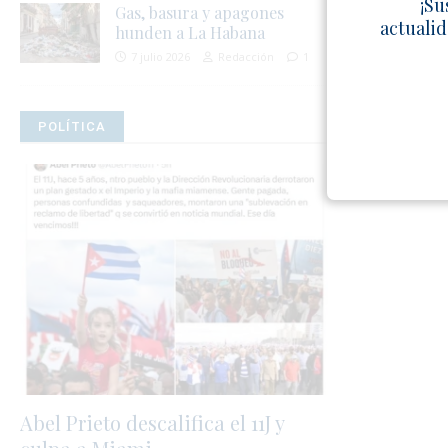
¡Su
Gas, basura y apagones
actualid
hunden a La Habana
7 julio 2026
Redacción
1
POLÍTICA
Abel Prieto descalifica el 11J y