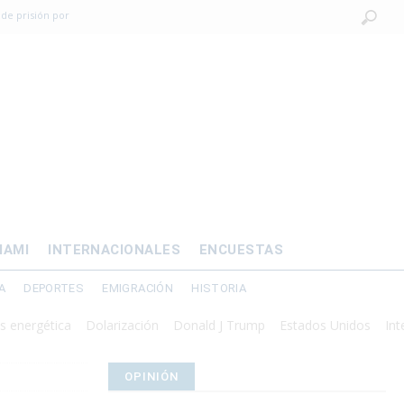
 de prisión por
os mayores
OMÍA
 al exilio?
xilio forzado
IAMI
INTERNACIONALES
ENCUESTAS
A
DEPORTES
EMIGRACIÓN
HISTORIA
ética
Dolarización
Donald J Trump
Estados Unidos
Intervención
OPINIÓN