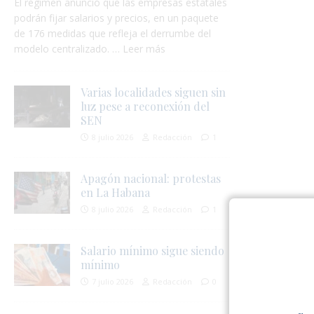
El régimen anunció que las empresas estatales
podrán fijar salarios y precios, en un paquete
de 176 medidas que refleja el derrumbe del
modelo centralizado. … Leer más
Varias localidades siguen sin
luz pese a reconexión del
SEN
8 julio 2026
Redacción
1
Apagón nacional: protestas
en La Habana
8 julio 2026
Redacción
1
Salario mínimo sigue siendo
mínimo
7 julio 2026
Redacción
0