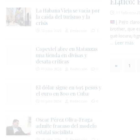
El4tico: 
La Habana Vieja se vacía por
11 febrero 2
la caída del turismo y la
| Pero claro
crisis
brother, que e
12 julio 2026
Redacción
1
qué locura, ti
… Leer más
Copextel abre en Matanzas
una tienda en divisas y
desata críticas
«
1
11 julio 2026
Redacción
0
El dólar sigue en 695 pesos y
el euro en 800 en Cuba
11 julio 2026
Redacción
0
Oscar Pérez Oliva-Fraga
admite fracaso del modelo
estatal socialista
10 julio 2026
Redacción
1