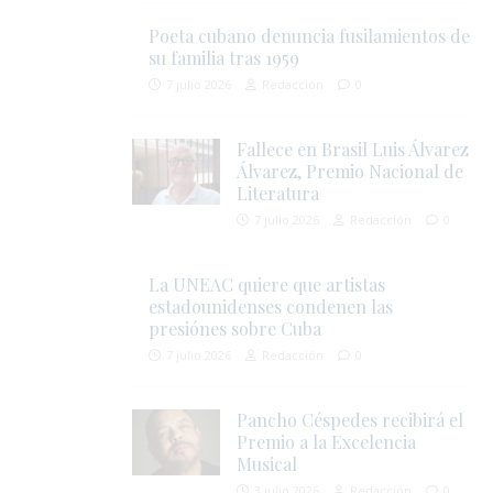
Poeta cubano denuncia fusilamientos de
su familia tras 1959
7 julio 2026
Redacción
0
Fallece en Brasil Luis Álvarez
Álvarez, Premio Nacional de
Literatura
7 julio 2026
Redacción
0
La UNEAC quiere que artistas
estadounidenses condenen las
presiónes sobre Cuba
7 julio 2026
Redacción
0
Pancho Céspedes recibirá el
Premio a la Excelencia
Musical
3 julio 2026
Redacción
0