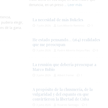
denuncia, en un preso
... Leer más
etencia,
La necesidad de más Bukeles
pudiera elegir,
7 julio 2026
Luis Alberto Ramírez
1
es dé la gana.
He estado pensando… (164) realidades
que me preocupan
3 julio 2026
Padre Alberto Reyes Pías
0
La reunión que debería preocupar a
Marco Rubio
3 julio 2026
Albert Fonse
1
A propósito de la chusmería, de la
vulgaridad y del espanto en que
convirtieron la libertad de Cuba
3 julio 2026
Ricardo Santiago
0